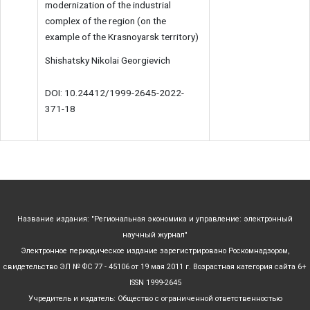
modernization of the industrial
complex of the region (on the
example of the Krasnoyarsk territory)
Shishatsky Nikolai Georgievich
DOI: 10.24412/1999-2645-2022-
371-18
Название издания: "Региональная экономика и управление: электронный
научный журнал"
Электронное периодическое издание зарегистрировано Роскомнадзором,
свидетельство ЭЛ № ФС 77 - 45106 от 19 мая 2011 г. Возрастная категория сайта 6+
ISSN 1999-2645
Учредитель и издатель: Общество с ограниченной ответственностью