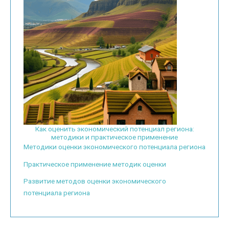
Как оценить экономический потенциал региона:
методики и практическое применение
Методики оценки экономического потенциала региона
Практическое применение методик оценки
Развитие методов оценки экономического
потенциала региона