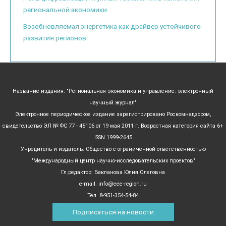
региональной экономики
Возобновляемая энергетика как драйвер устойчивого
развития регионов
Название издания: "Региональная экономика и управление: электронный
научный журнал"
Электронное периодическое издание зарегистрировано Роскомнадзором,
свидетельство ЭЛ № ФС 77 - 45106 от 19 мая 2011 г. Возрастная категория сайта 6+
ISSN 1999-2645
Учредитель и издатель: Общество с ограниченной ответственностью
"Международный центр научно-исследовательских проектов"
Гл.редактор: Бакланова Юлия Олеговна
e-mail: info@eee-region.ru
Тел. 8-951-354-54-84
Подписаться на новости