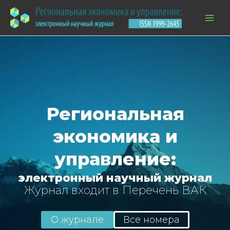
Перейти
к
содержимому
Региональная
экономика и
управление:
электронный научный журнал
Журнал входит в Перечень ВАК
О журнале
Все номера