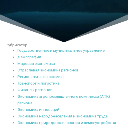
Рубрикатор
Государственное и муниципальное управление
Демография
Мировая экономика
Отраслевая экономика регионов
Региональная экономика
Транспорт и логистика
Финансы регионов
Экономика агропромышленного комплекса (АПК)
региона
Экономика инноваций
Экономика народонаселения и экономика труда
Экономика природопользования и землеустройства