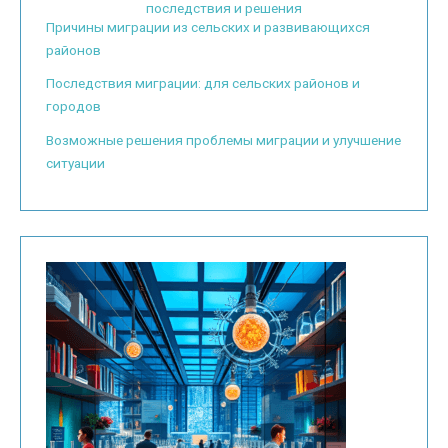
последствия и решения
Причины миграции из сельских и развивающихся
районов
Последствия миграции: для сельских районов и
городов
Возможные решения проблемы миграции и улучшение
ситуации