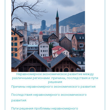
Неравномерное экономическое развитие между
различными регионами: причины, последствия и пути
решения
Причины неравномерного экономического развития
Последствия неравномерного экономического
развития
Пути решения проблемы неравномерного