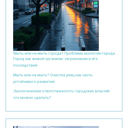
Мыть или не мыть города? Проблема экологии города
Город как живой организм: загрязнение и его
последствия
Мыть или не мыть? Очистка улиц как часть
устойчивого развития
Экологическая ответственность городских властей:
что можно сделать?