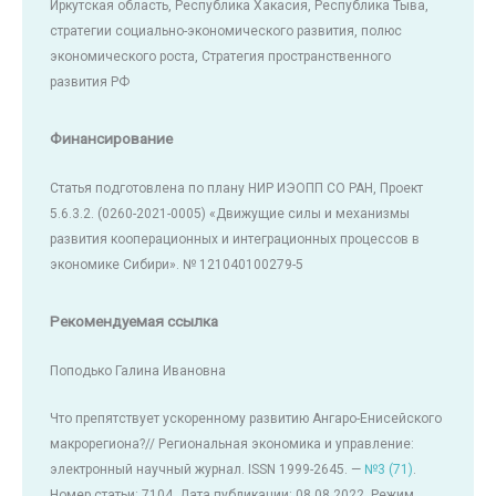
Иркутская область, Республика Хакасия, Республика Тыва,
стратегии социально-экономического развития, полюс
экономического роста, Стратегия пространственного
развития РФ
Финансирование
Статья подготовлена по плану НИР ИЭОПП СО РАН, Проект
5.6.3.2. (0260-2021-0005) «Движущие силы и механизмы
развития кооперационных и интеграционных процессов в
экономике Сибири». № 121040100279-5
Рекомендуемая ссылка
Поподько Галина Ивановна
Что препятствует ускоренному развитию Ангаро-Енисейского
макрорегиона?// Региональная экономика и управление:
электронный научный журнал. ISSN 1999-2645. —
№3 (71)
.
Номер статьи: 7104. Дата публикации: 08.08.2022. Режим