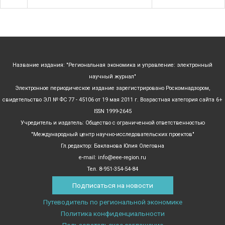
Название издания: "Региональная экономика и управление: электронный
научный журнал"
Электронное периодическое издание зарегистрировано Роскомнадзором,
свидетельство ЭЛ № ФС 77 - 45106 от 19 мая 2011 г. Возрастная категория сайта 6+
ISSN 1999-2645
Учредитель и издатель: Общество с ограниченной ответственностью
"Международный центр научно-исследовательских проектов"
Гл.редактор: Бакланова Юлия Олеговна
e-mail: info@eee-region.ru
Тел. 8-951-354-54-84
Подписаться на новости
Путеводитель по региональной экономике
Политика конфиденциальности
Пользовательское соглашение