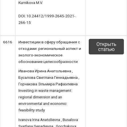
Kurnikova M.V.
DOI: 10.24412/1999-2645-2021-
266-15
6616
Инвестиции в сферу обращения с
Открыть
отходами: региональный аспект и
статью
эколого-экономическое
обоснование целесообразности
Иванова Ирина Анатольевна ,
Бусалова Светлана Геннадьевна ,
Горчакова Эльмира Рафаэлевна
Investing in waste management:
regional dimension and an
environmental and economic
feasibility study
Ivanova Irina Anatolievna , Busalova
Svetlana Genadievna , Gorchakova