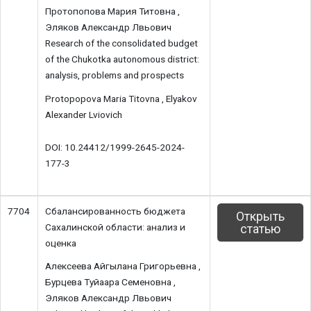
Протопопова Мария Титовна ,
Эляков Александр Лвьович
Research of the consolidated budget
of the Chukotka autonomous district:
analysis, problems and prospects
Protopopova Maria Titovna , Elyakov
Alexander Lviovich
DOI: 10.24412/1999-2645-2024-
177-3
7704
Сбалансированность бюджета
Открыть
Сахалинской области: анализ и
статью
оценка
Алексеева Айгылана Григорьевна ,
Бурцева Туйаара Семеновна ,
Эляков Александр Лвьович