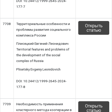
DOI: 10.24412/1999-2645-2024-
177-7
7708
Территориальные особенности и
Открыть
проблемы развития социального
статью
комплекса России
Плисецкий Евгений Леонидович
Territorial features and problems of
the development of the social
complex of Russia
Plisetsky Evgeniy Leonidovich
DOI: 10.24412/1999-2645-2024-
177-8
7709
Необходимость применения
Открыть
кластерного метода кооперации в
статью