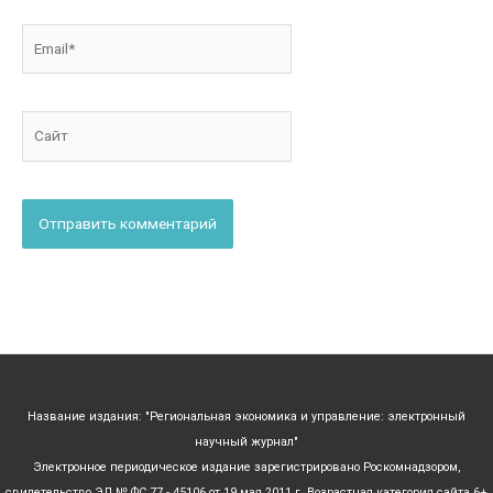
Email*
Сайт
Название издания: "Региональная экономика и управление: электронный
научный журнал"
Электронное периодическое издание зарегистрировано Роскомнадзором,
свидетельство ЭЛ № ФС 77 - 45106 от 19 мая 2011 г. Возрастная категория сайта 6+