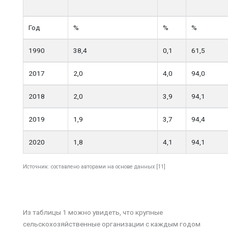
Год
%
%
%
1990
38,4
0,1
61,5
2017
2,0
4,0
94,0
2018
2,0
3,9
94,1
2019
1,9
3,7
94,4
2020
1,8
4,1
94,1
Источник: составлено авторами на основе данных [11]
Из таблицы 1 можно увидеть, что крупные
сельскохозяйственные организации с каждым годом