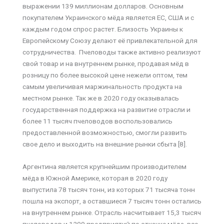
выражении 139 миллионам долларов. Основным
покупателем Украинского мёда является EC, США и с
каждым годом спрос растет. Близость Украины к
Европейскому Союзу делают её привлекательной для
сотрудничества. Пчеловоды также активно реализуют
свой товар и на внутреннем рынке, продавая мёд в
розницу по более высокой цене нежели оптом, тем
самым увеличивая маржинальность продукта на
местном рынке. Так же в 2020 году оказывалась
государственная поддержка на развитие отрасли и
более 11 тысяч пчеловодов воспользовались
предоставленной возможностью, смогли развить
свое дело и выходить на внешние рынки сбыта [8].
Аргентина является крупнейшим производителем
мёда в Южной Америке, которая в 2020 году
выпустила 78 тысяч тонн, из которых 71 тысяча тонн
пошла на экспорт, а оставшиеся 7 тысяч тонн остались
на внутреннем рынке. Отрасль насчитывает 15,3 тысяч
пчеловодов и 1209 предприятий по откачке мёда, все