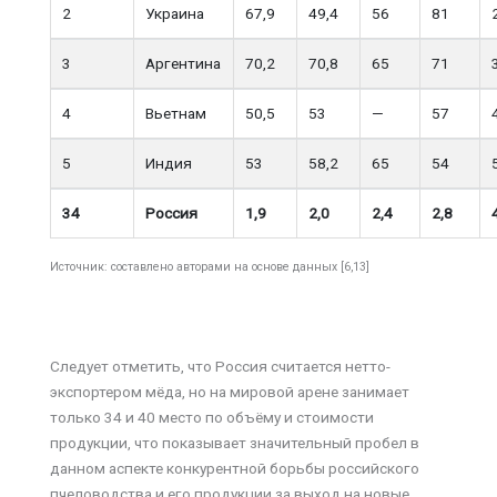
2
Украина
67,9
49,4
56
81
3
Аргентина
70,2
70,8
65
71
4
Вьетнам
50,5
53
—
57
5
Индия
53
58,2
65
54
34
Россия
1,9
2,0
2,4
2,8
Источник: составлено авторами на основе данных [6,13]
Следует отметить, что Россия считается нетто-
экспортером мёда, но на мировой арене занимает
только 34 и 40 место по объёму и стоимости
продукции, что показывает значительный пробел в
данном аспекте конкурентной борьбы российского
пчеловодства и его продукции за выход на новые