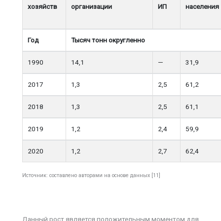
хозяйств
организации
ИП
населения
Год
Тысяч тонн округленно
1990
14,1
—
31,9
2017
1,3
2,5
61,2
2018
1,3
2,5
61,1
2019
1,2
2,4
59,9
2020
1,2
2,7
62,4
Источник: составлено авторами на основе данных [11]
Данный рост является положительным моментом для