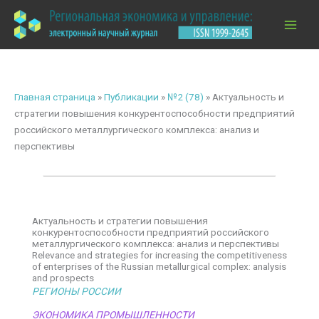
Перейти
к
содержимому
Главная страница
»
Публикации
»
№2 (78)
»
Актуальность и
стратегии повышения конкурентоспособности предприятий
российского металлургического комплекса: анализ и
перспективы
Актуальность и стратегии повышения
конкурентоспособности предприятий российского
металлургического комплекса: анализ и перспективы
Relevance and strategies for increasing the competitiveness
of enterprises of the Russian metallurgical complex: analysis
and prospects
РЕГИОНЫ РОССИИ
ЭКОНОМИКА ПРОМЫШЛЕННОСТИ