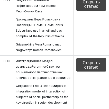
Открыть
нефтегазовом комплексе
статью
Республики Саха
Грязнухина Вера Романовна ,
Ноговицын Роман Романович
Subsurface use in an oil and gas
complex of the Republic of Sakha
Griaznukhina Vera Romanovna ,
Nogovitcyn Roman Romanovich
3313
Интеграционная модель
Открыть
взаимодействия субъектов
статью
социального партнёрства как
ключевое направление в развитии
Сетракова Елена Владимировна
Integration model of interaction of
subjects of social partnership as the
key direction in region development