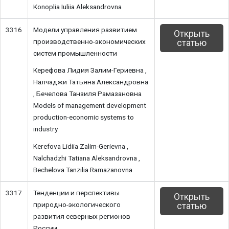
Konoplia Iuliia Aleksandrovna
3316
Модели управления развитием
Открыть
производственно-экономических
статью
систем промышленности
Керефова Лидия Залим-Гериевна ,
Налчаджи Татьяна Александровна
, Бечелова Танзиля Рамазановна
Models of management development
production-economic systems to
industry
Kerefova Lidiia Zalim-Gerievna ,
Nalchadzhi Tatiana Aleksandrovna ,
Bechelova Tanzilia Ramazanovna
3317
Тенденции и перспективы
Открыть
природно-экологического
статью
развития северных регионов
России