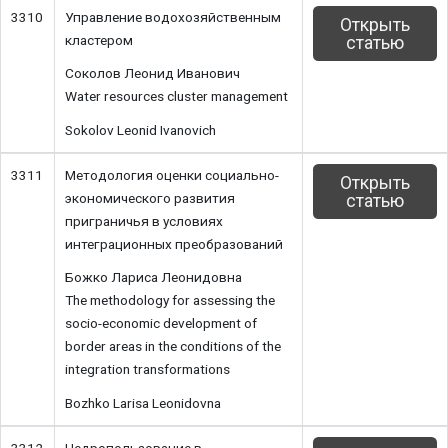
3310
Управление водохозяйственным
Открыть
кластером
статью
Соколов Леонид Иванович
Water resources cluster management
Sokolov Leonid Ivanovich
3311
Методология оценки социально-
Открыть
экономического развития
статью
приграничья в условиях
интеграционных преобразований
Божко Лариса Леонидовна
The methodology for assessing the
socio-economic development of
border areas in the conditions of the
integration transformations
Bozhko Larisa Leonidovna
3312
Недропользование в