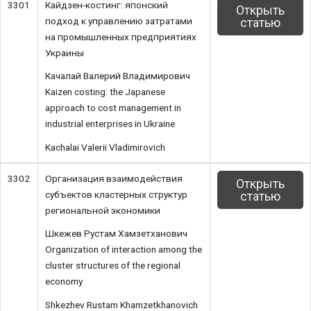
3301
Кайдзен-костинг: японский
Открыть
подход к управлению затратами
статью
на промышленных предприятиях
Украины
Качалай Валерий Владимирович
Kaizen costing: the Japanese
approach to cost management in
industrial enterprises in Ukraine
Kachalai Valerii Vladimirovich
3302
Организация взаимодействия
Открыть
субъектов кластерных структур
статью
региональной экономики
Шкежев Рустам Хамзетханович
Organization of interaction among the
cluster structures of the regional
economy
Shkezhev Rustam Khamzetkhanovich