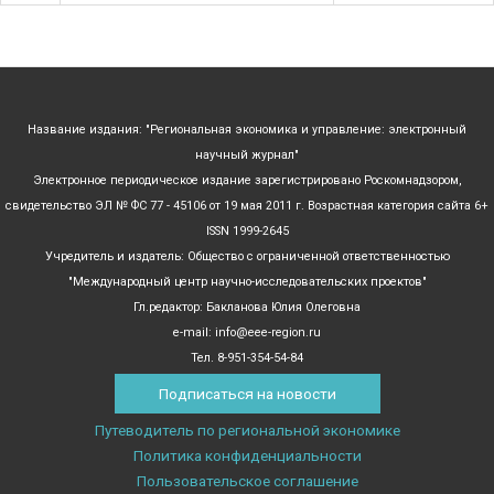
Название издания: "Региональная экономика и управление: электронный
научный журнал"
Электронное периодическое издание зарегистрировано Роскомнадзором,
свидетельство ЭЛ № ФС 77 - 45106 от 19 мая 2011 г. Возрастная категория сайта 6+
ISSN 1999-2645
Учредитель и издатель: Общество с ограниченной ответственностью
"Международный центр научно-исследовательских проектов"
Гл.редактор: Бакланова Юлия Олеговна
e-mail: info@eee-region.ru
Тел. 8-951-354-54-84
Подписаться на новости
Путеводитель по региональной экономике
Политика конфиденциальности
Пользовательское соглашение