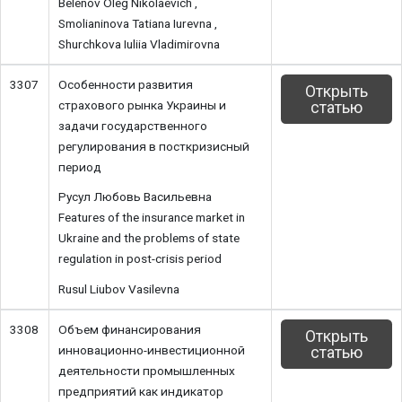
Belenov Oleg Nikolaevich ,
Smolianinova Tatiana Iurevna ,
Shurchkova Iuliia Vladimirovna
3307
Особенности развития
Открыть
страхового рынка Украины и
статью
задачи государственного
регулирования в посткризисный
период
Русул Любовь Васильевна
Features of the insurance market in
Ukraine and the problems of state
regulation in post-crisis period
Rusul Liubov Vasilevna
3308
Объем финансирования
Открыть
инновационно-инвестиционной
статью
деятельности промышленных
предприятий как индикатор