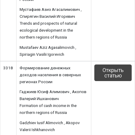
Мустафаев Азиз Агасалимович ,
Спирягин Василий Игоревич
Trends and prospects of natural
ecological development in the
northern regions of Russia
Mustafaev Aziz Agasalimovich ,
Spiriagin Vasilii Igorevich
3318
Формирование денежных
Открыть
доходов населения в северных
статью
регионах России
Гаджиев Юсиф Алимович , Акопов
Валерий Ишханович
Formation of cash income in the
northern regions of Russia
Gadzhiev Iusif Alimovich , Akopov
Valerii Ishkhanovich