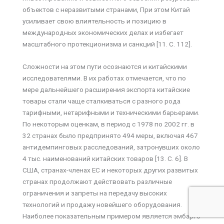
объектов с неразвитыми странами, При этом Китай
усиливает свою влиятельность и позицию в
международных экономических делах и избегает
масштабного протекционизма и санкций [11. С. 112].
Сложности на этом пути осознаются и китайскими
исследователями. В их работах отмечается, что по
мере дальнейшего расширения экспорта китайские
товары стали чаще сталкиваться с разного рода
тарифными, нетарифными и техническими барьерами.
По некоторым оценкам, в период с 1978 по 2002 гг. в
32 странах было предпринято 494 меры, включая 467
антидемпинговых расследований, затронувших около
4 тыс. наименований китайских товаров [13. С. 6]. В
США, странах-членах ЕС и некоторых других развитых
странах продолжают действовать различные
ограничения и запреты на передачу высоких
технологий и продажу новейшего оборудования.
Наиболее показательным примером является эмбарго