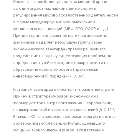
Кроме того, все большую роль на мировой арене
сегодня играют наднациональные системы
регулирования мировой хозяйственной деятельности
в форме международных экономических и
финансовых организаций (МВФ. ВТО, ОЭСР и т.д.)
Принцип принятия решений в этих организациях
фактически наделяет небольшую группу стран
экономического авангарда «правом решающего
воздействия на оценку существующих проблем, на
определение путей и методов их разрешения и на
образование нового мирового (практически
инвестиционного) порядка» [7. C. 34].
К странам авангарда относятся т.н. развитые страны.
Причем в структуре мировой экономики они
формируют три центра притяжения – европейский,
панамериканский и азиатско-тихоокеанский [8. C.132].
В начале XXI в. в азиатско-тихоокеанском регионе все
более усиливаются позиции Китая., сделавшего
мощный экономический рывок и существенно