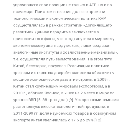
упрочившего свои позиции не только в АТР, но и во
всем мире. При этом в течение долгого времени
технологическая и экономическая политика КНР
осуществлялась в рамках стратегии «догоняющего
развития». Данная парадигма заключается в
признании того факта, что «подтянуться к мировому
экономическому авангарду можно, лишь создавая
аналогичные институты и хозяйственные механизмы»,
т.е. осуществляя путь заимствования. На этом пути
Китай, бесспорно, преуспел. Реализация политики
«реформ и открытых дверей» позволила обеспечить
мощное экономическое развитие страны: в 2009 г.
Китай стал крупнейшим мировым экспортером, а в
2010 г., обогнав Японию, вышел на 2 место в мире по
уровню ВВП (5, 88 трлн дол.) [9]. Ускоренными темпами
растет выпуск высокотехнологичной продукции: в
2011-2099 гг. доля наукоемких товаров в совокупном
экспорте Китая увеличилась с 17,5 до 29% [12].