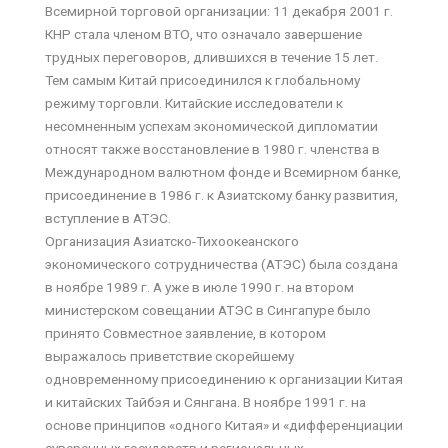
Всемирной торговой организации: 11 декабря 2001 г.
КНР стала членом ВТО, что означало завершение
трудных переговоров, длившихся в течение 15 лет.
Тем самым Китай присоединился к глобальному
режиму торговли. Китайские исследователи к
несомненным успехам экономической дипломатии
относят также восстановление в 1980 г. членства в
Международном валютном фонде и Всемирном банке,
присоединение в 1986 г. к Азиатскому банку развития,
вступление в АТЭС.
Организация Азиатско-Тихоокеанского
экономического сотрудничества (АТЭС) была создана
в ноябре 1989 г. А уже в июле 1990 г. на втором
министерском совещании АТЭС в Сингапуре было
принято Совместное заявление, в котором
выражалось приветствие скорейшему
одновременному присоединению к организации Китая
и китайских Тайбэя и Сянгана. В ноябре 1991 г. на
основе принципов «одного Китая» и «дифференциации
суверенных государств и региональных