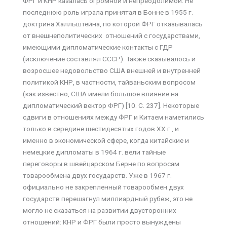
ФРГ и КНР казалась огромной и непреодолимой. Не
последнюю роль играла принятая в Бонне в 1955 г.
доктрина Халльштейна, по которой ФРГ отказывалась
от внешнеполитических отношений с государствами,
имеющими дипломатические контакты с ГДР
(исключение составлял СССР). Также сказывалось и
возросшее недовольство США внешней и внутренней
политикой КНР, в частности, тайваньским вопросом
(как известно, США имели большое влияние на
дипломатический вектор ФРГ) [10. C. 237]. Некоторые
сдвиги в отношениях между ФРГ и Китаем наметились
только в середине шестидесятых годов ХХ г., и
именно в экономической сфере, когда китайские и
немецкие дипломаты в 1964 г. вели тайные
переговоры в швейцарском Берне по вопросам
товарообмена двух государств. Уже в 1967 г.
официально не закрепленный товарообмен двух
государств перешагнул миллиардный рубеж, это не
могло не сказаться на развитии двусторонних
отношений: КНР и ФРГ были просто вынуждены