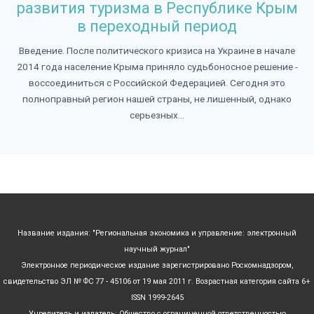
развития туризма в Республике Крым
в переходный период
Введение. После политического кризиса на Украине в начале
2014 года население Крыма приняло судьбоносное решение -
воссоединиться с Российской Федерацией. Сегодня это
полноправный регион нашей страны, не лишенный, однако
серьезных...
Название издания: "Региональная экономика и управление: электронный
научный журнал"
Электронное периодическое издание зарегистрировано Роскомнадзором,
свидетельство ЭЛ № ФС 77 - 45106 от 19 мая 2011 г. Возрастная категория сайта 6+
ISSN 1999-2645
Учредитель и издатель: Общество с ограниченной ответственностью