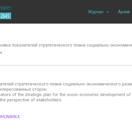
Журнал
Архив
овка показателей стратегического плана социально-экономиче
н
ателей стратегического плана социально-экономического разви
интересованных сторон
cators of the strategic plan for the socio-economic development of 
he perspective of stakeholders
ОНОМИКА