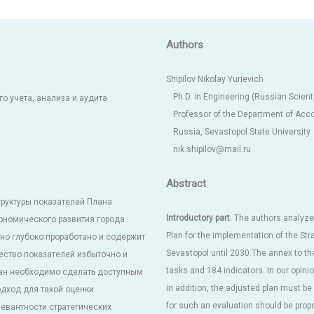
Authors
Shipilov Nikolay Yurievich
Ph.D. in Engineering (Russian Scien
о учета, анализа и аудита
Professor of the Department of Acco
Russia, Sevastopol State University
nik.shipilov@mail.ru
Abstract
труктуры показателей Плана
Introductory part.
The authors analyzed
ономического развития города
Plan for the implementation of the St
но глубоко проработано и содержит
Sevastopol until 2030.The annex to th
жество показателей избыточно и
tasks and 184 indicators. In our opini
лан необходимо сделать доступным
in addition, the adjusted plan must b
дход для такой оценки.
for such an evaluation should be prop
евантности стратегических