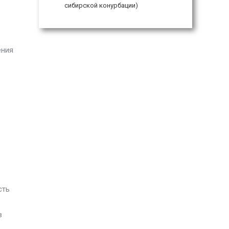
сибирской конурбации)
ения
сть
в