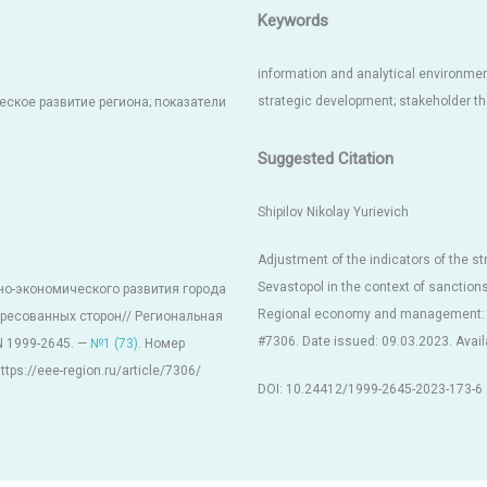
Keywords
information and analytical environmen
strategic development; stakeholder th
ское развитие региона; показатели
Suggested Citation
Shipilov Nikolay Yurievich
Adjustment of the indicators of the st
Sevastopol in the context of sanctio
но-экономического развития города
Regional economy and management: ele
ересованных сторон// Региональная
#7306. Date issued: 09.03.2023. Availa
N 1999-2645. —
№1 (73)
. Номер
tps://eee-region.ru/article/7306/
DOI: 10.24412/1999-2645-2023-173-6