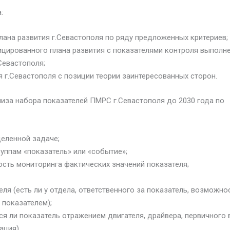
:
лана развития г.Севастополя по ряду предложенных критериев;
цированного плана развития с показателями контроля выполн
Севастополя;
 г.Севастополя с позиции теории заинтересованных сторон.
иза набора показателей ПМРС г.Севастополя до 2030 года по
деленной задаче;
уппам «показатель» или «событие»;
ость мониторинга фактических значений показателя;
ля (есть ли у отдела, ответственного за показатель, возможно
 показателем);
я ли показатель отражением двигателя, драйвера, первичного 
ация).