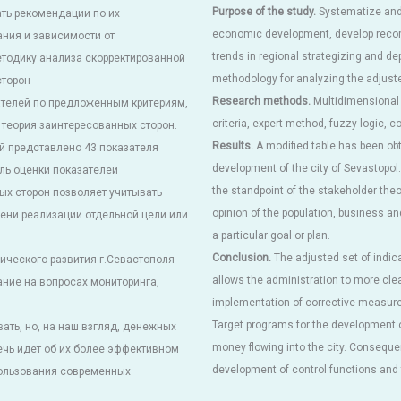
Purpose of the study.
Systematize and e
ть рекомендации по их
economic development, develop recomm
ания и зависимости от
trends in regional strategizing and d
етодику анализа скорректированной
methodology for analyzing the adjust
сторон
Research methods.
Multidimensional a
телей по предложенным критериям,
criteria, expert method, fuzzy logic, 
 теория заинтересованных сторон.
Results.
A modified table has been obt
й представлено 43 показателя
development of the city of Sevastopol
ель оценки показателей
the standpoint of the stakeholder the
ых сторон позволяет учитывать
opinion of the population, business a
ени реализации отдельной цели или
a particular goal or plan.
Conclusion.
The adjusted set of indica
ического развития г.Севастополя
allows the administration to more clea
ние на вопросах мониторинга,
implementation of corrective measure
Target programs for the development of 
ть, но, на наш взгляд, денежных
money flowing into the city. Consequen
ечь идет об их более эффективном
development of control functions and
пользования современных