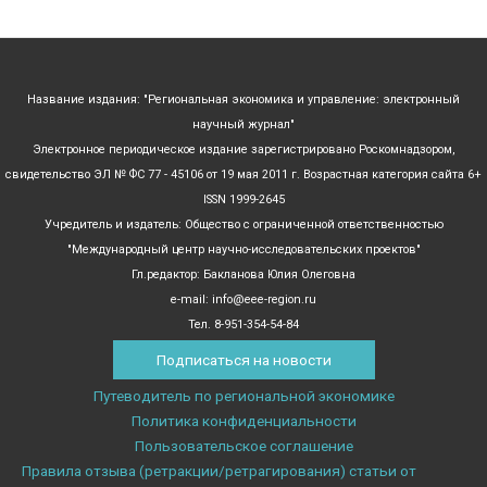
Название издания: "Региональная экономика и управление: электронный
научный журнал"
Электронное периодическое издание зарегистрировано Роскомнадзором,
свидетельство ЭЛ № ФС 77 - 45106 от 19 мая 2011 г. Возрастная категория сайта 6+
ISSN 1999-2645
Учредитель и издатель: Общество с ограниченной ответственностью
"Международный центр научно-исследовательских проектов"
Гл.редактор: Бакланова Юлия Олеговна
e-mail: info@eee-region.ru
Тел. 8-951-354-54-84
Подписаться на новости
Путеводитель по региональной экономике
Политика конфиденциальности
Пользовательское соглашение
Правила отзыва (ретракции/ретрагирования) статьи от