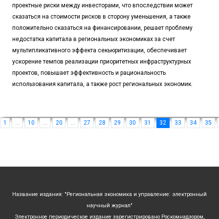
проектные риски между инвесторами, что впоследствии может
сказаться на стоимости рисков в сторону уменьшения, а также
положительно сказаться на финансировании, решает проблему
недостатка капитала в региональных экономиках за счет
мультипликативного эффекта секьюритизации, обеспечивает
ускорение темпов реализации приоритетных инфраструктурных
проектов, повышает эффективность и рациональность
использования капитала, а также рост региональных экономик.
1
...
10
...
20
...
27
28
29
30
31
32
33
34
35
Название издания: "Региональная экономика и управление: электронный
научный журнал"
Электронное периодическое издание зарегистрировано Роскомнадзором,