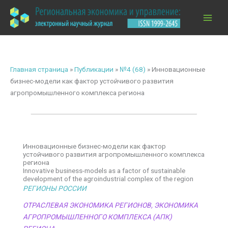
Перейти
к
содержимому
Главная страница
»
Публикации
»
№4 (68)
»
Инновационные
бизнес-модели как фактор устойчивого развития
агропромышленного комплекса региона
Инновационные бизнес-модели как фактор
устойчивого развития агропромышленного комплекса
региона
Innovative business-models as a factor of sustainable
development of the agroindustrial complex of the region
РЕГИОНЫ РОССИИ
ОТРАСЛЕВАЯ ЭКОНОМИКА РЕГИОНОВ
,
ЭКОНОМИКА
АГРОПРОМЫШЛЕННОГО КОМПЛЕКСА (АПК)