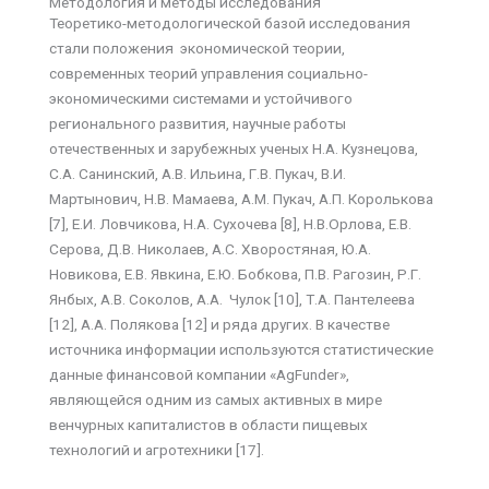
Методология и методы исследования
Теоретико-методологической базой исследования
стали положения экономической теории,
современных теорий управления социально-
экономическими системами и устойчивого
регионального развития, научные работы
отечественных и зарубежных ученых Н.А. Кузнецова,
С.А. Санинский, А.В. Ильина, Г.В. Пукач, В.И.
Мартынович, Н.В. Мамаева, А.М. Пукач, А.П. Королькова
[7], Е.И. Ловчикова, Н.А. Сухочева [8], Н.В.Орлова, Е.В.
Серова, Д.В. Николаев, А.С. Хворостяная, Ю.А.
Новикова, Е.В. Явкина, Е.Ю. Бобкова, П.В. Рагозин, Р.Г.
Янбых, А.В. Соколов, А.А. Чулок [10], Т.А. Пантелеева
[12], А.А. Полякова [12] и ряда других. В качестве
источника информации используются статистические
данные финансовой компании «AgFunder»,
являющейся одним из самых активных в мире
венчурных капиталистов в области пищевых
технологий и агротехники [17].