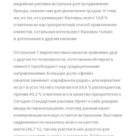
медийная реклама актуальна для продвижения
бренда, нежели чем для увеличения продаж. К тому
же, из тех, кто размещает баннеры, всего 14,8 %
отметили их как приоритетный способ привлечения
клиентов, остальные используют баннеры только
в дополнение к другим каналам.
Остальные 7 маркетинговых каналов сравнимы друг
с другом по популярности, хотя каналы Интернета
немного преобладают над традиционными
направлениями. Большую долю офлайн
каналов занимает «сарафанное радио», или маркетинг
из уст в уста. На него полагаются 54,4 % респондентов,
причём 40,2 % отметили его в качестве приоритетного.
Сегодня стандартная реклама теряет к себе доверие
ввиду ее перенасыщения, поэтому данный канал
коммуникации все еще остается актуальным. Выставки
недвижимости оказались всего на шестом
месте (46,7 %), так как участие в них дорогое для
мелких агентств и частных риелторов. [6] Похожая