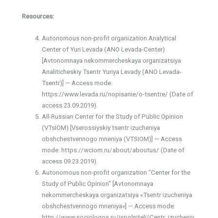
Resources:
Autonomous non-profit organization Analytical
Center of Yuri Levada (ANO Levada-Center)
[Avtonomnaya nekommercheskaya organizatsiya
Analiticheskiy Tsentr Yuriya Levady (ANO Levada-
Tsentr)] — Access mode:
https://www.levada.ru/nopisanie/o-tsentre/ (Date of
access 23.09.2019).
All-Russian Center for the Study of Public Opinion
(VTsIOM) [Vserossiyskiy tsentr izucheniya
obshchestvennogo mneniya (VTSIOM)] — Access
mode: https://wciom.ru/about/aboutus/ (Date of
access 09.23.2019).
Autonomous non-profit organization “Center for the
Study of Public Opinion” [Avtonomnaya
nekommercheskaya organizatsiya «Tsentr izucheniya
obshchestvennogo mneniya»] — Access mode:
http://www.sociologos.ru/ispolniteli/Centr_izucheniy