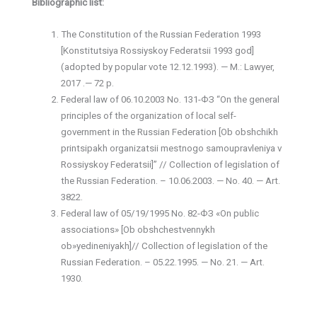
Bibliographic list:
The Constitution of the Russian Federation 1993
[Konstitutsiya Rossiyskoy Federatsii 1993 god]
(adopted by popular vote 12.12.1993). — M.: Lawyer,
2017 .— 72 p.
Federal law of 06.10.2003 No. 131-ФЗ “On the general
principles of the organization of local self-
government in the Russian Federation [Ob obshchikh
printsipakh organizatsii mestnogo samoupravleniya v
Rossiyskoy Federatsii]” // Collection of legislation of
the Russian Federation. – 10.06.2003. — No. 40. — Art.
3822.
Federal law of 05/19/1995 No. 82-ФЗ «On public
associations» [Ob obshchestvennykh
ob»yedineniyakh]// Collection of legislation of the
Russian Federation. – 05.22.1995. — No. 21. — Art.
1930.