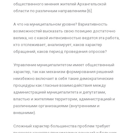
общественного мнения жителей Архангельской
области по различным направлениям [6].
А что на муниципальном уровне? Вариативность
возможностей высказать свою позицию достаточно
велика, но с какой интенсивностью ведется эта работа,
кто отслеживает, анализирует, каков характер
обращений, каков период проведения опросов?
Управление муниципалитетом имеет общественный
характер, так как механизм формирования решений
не­избежно включает в себя такие демократические
процедуры как гласные взаимодействия между
админи­страцией муниципалитета и депутатами,
властью и жителями территории, администрацией и
различными орга­низациями (внутренними и
внешними).
Сложный характер большинства проблем требует
высокого качества принимаемых решений и больших