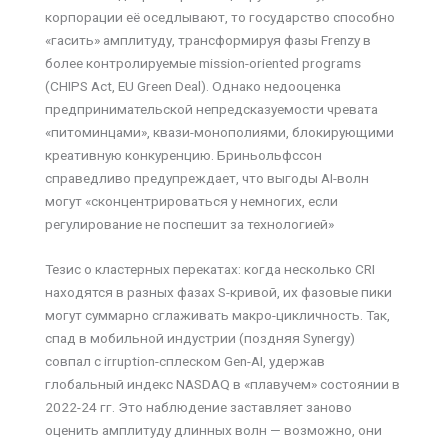
корпорации её оседлывают, то государство способно
«гасить» амплитуду, трансформируя фазы Frenzy в
более контролируемые mission-oriented programs
(CHIPS Act, EU Green Deal). Однако недооценка
предпринимательской непредсказуемости чревата
«питоминцами», квази-монополиями, блокирующими
креативную конкуренцию. Бриньольфссон
справедливо предупреждает, что выгоды AI-волн
могут «сконцентрироваться у немногих, если
регулирование не поспешит за технологией»
Тезис о кластерных перекатах: когда несколько CRI
находятся в разных фазах S-кривой, их фазовые пики
могут суммарно сглаживать макро-цикличность. Так,
спад в мобильной индустрии (поздняя Synergy)
совпал с irruption-сплеском Gen-AI, удержав
глобальный индекс NASDAQ в «плавучем» состоянии в
2022-24 гг. Это наблюдение заставляет заново
оценить амплитуду длинных волн — возможно, они