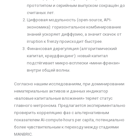
прототипом и серийным выпуском сокращён до
считаных лет.
Цифровая модульность (open-source, API-
экономика): горизонтальное комбинирование
знаний ускоряет диффузию, а значит скачок от
irruption к frenzy происходит быстрее.
Финансовая дерегуляция (алгоритмический
капитал, краудфандинг): новый капитал
подстёгивает микро-всплески «мини-френзи»
внутри общей волны.
Согласно нашим исследованиям, при доминировании
нематериальных активов и данных индикатор
«валовые капитальные вложения» теряет статус
главного метронома. Предлагается экспериментально
проверить корреляцию фаз с альтернативным
показателем AI-compute-hours per capita, потенциально
более чувствительным к переходу между стадиями
MANBRIC.