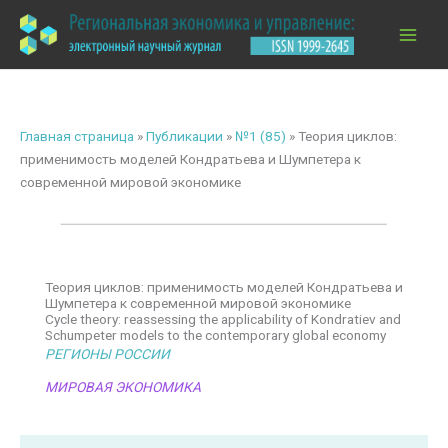
Перейти
к
содержимому
Главная страница
»
Публикации
»
№1 (85)
»
Теория циклов:
применимость моделей Кондратьева и Шумпетера к
современной мировой экономике
Теория циклов: применимость моделей Кондратьева и
Шумпетера к современной мировой экономике
Cycle theory: reassessing the applicability of Kondratiev and
Schumpeter models to the contemporary global economy
РЕГИОНЫ РОССИИ
МИРОВАЯ ЭКОНОМИКА