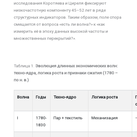
исследования Коротяева и Циреля фиксируют
низкочастотную компоненту 45–52 лет в ряде
структурных индикаторов. Таким образом, поле спора
смещается от вопроса «есть ли волна?» к «как
измерить её в эпоху данных высокой частоты и
множественных перекрытий?».
Таблица 1.
Эволюция длинных экономических волн:
техно-ядра, логика роста и признаки сжатия (1780 –
по н. в.)
Волна
Годы
Техно-ядро
Логика роста
I
1780-
Пар + текстиль
Механизация
1830