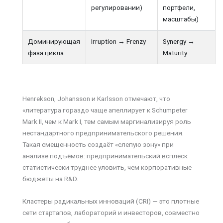
регулировании)
портфели,
масштабы)
Доминирующая
Irruption → Frenzy
Synergy →
фаза цикла
Maturity
Henrekson, Johansson и Karlsson отмечают, что
«литература гораздо чаще апеллирует к Schumpeter
Mark II, чем к Mark I, тем самым маргинализируя роль
нестандартного предпринимательского решения.
Такая смещенность создаёт «слепую зону» при
анализе подъёмов: предпринимательский всплеск
статистически труднее уловить, чем корпоративные
бюджеты на R&D.
Кластеры радикальных инноваций (CRI) — это плотные
сети стартапов, лабораторий и инвесторов, совместно