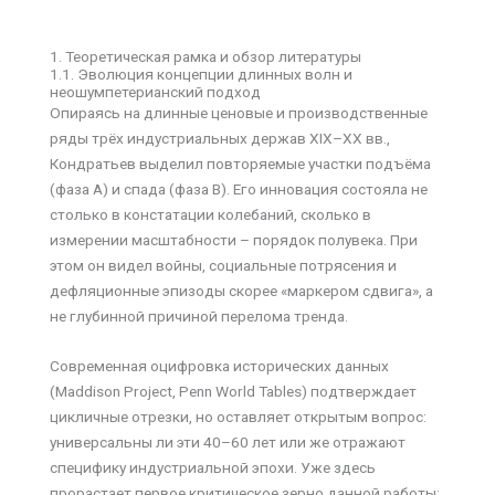
1. Теоретическая рамка и обзор литературы
1.1. Эволюция концепции длинных волн и
неошумпетерианский подход
Опираясь на длинные ценовые и производственные
ряды трёх индустриальных держав XIX–XX вв.,
Кондратьев выделил повторяемые участки подъёма
(фаза A) и спада (фаза B). Его инновация состояла не
столько в констатации колебаний, сколько в
измерении масштабности – порядок полувека. При
этом он видел войны, социальные потрясения и
дефляционные эпизоды скорее «маркером сдвига», а
не глубинной причиной перелома тренда.
Современная оцифровка исторических данных
(Maddison Project, Penn World Tables) подтверждает
цикличные отрезки, но оставляет открытым вопрос:
универсальны ли эти 40–60 лет или же отражают
специфику индустриальной эпохи. Уже здесь
прорастает первое критическое зерно данной работы: