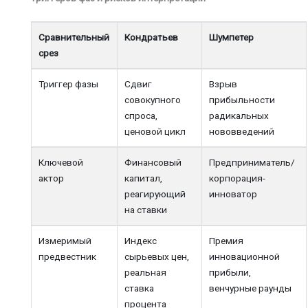
Сравнительный
Кондратьев
Шумпетер
срез
Триггер фазы
Сдвиг
Взрыв
совокупного
прибыльности
спроса,
радикальных
ценовой цикл
нововведений
Ключевой
Финансовый
Предприниматель/
актор
капитал,
корпорация-
реагирующий
инноватор
на ставки
Измеримый
Индекс
Премия
предвестник
сырьевых цен,
инновационной
реальная
прибыли,
ставка
венчурные раунды
процента