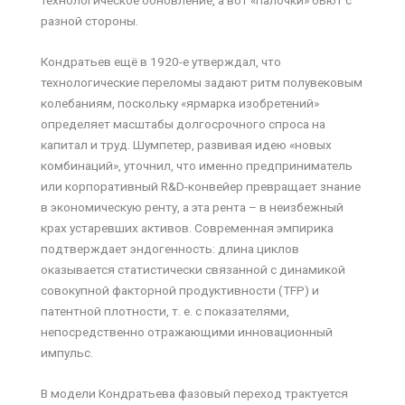
технологическое обновление, а вот «палочки» бьют с
разной стороны.
Кондратьев ещё в 1920-е утверждал, что
технологические переломы задают ритм полувековым
колебаниям, поскольку «ярмарка изобретений»
определяет масштабы долгосрочного спроса на
капитал и труд. Шумпетер, развивая идею «новых
комбинаций», уточнил, что именно предприниматель
или корпоративный R&D-конвейер превращает знание
в экономическую ренту, а эта рента – в неизбежный
крах устаревших активов. Современная эмпирика
подтверждает эндогенность: длина циклов
оказывается статистически связанной с динамикой
совокупной факторной продуктивности (TFP) и
патентной плотности, т. е. с показателями,
непосредственно отражающими инновационный
импульс.
В модели Кондратьева фазовый переход трактуется