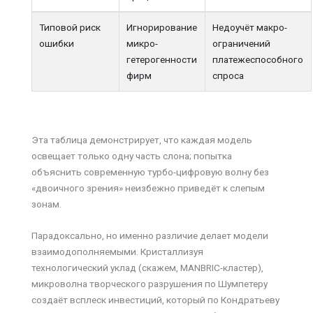
Типовой риск
Игнорирование
Недоучёт макро-
ошибки
микро-
ограничений
гетерогенности
платежеспособного
фирм
спроса
Эта таблица демонстрирует, что каждая модель
освещает только одну часть слона; попытка
объяснить современную турбо-цифровую волну без
«двоичного зрения» неизбежно приведёт к слепым
зонам.
Парадоксально, но именно различие делает модели
взаимодополняемыми. Кристаллизуя
технологический уклад (скажем, MANBRIC-кластер),
микроволна творческого разрушения по Шумпетеру
создаёт всплеск инвестиций, который по Кондратьеву