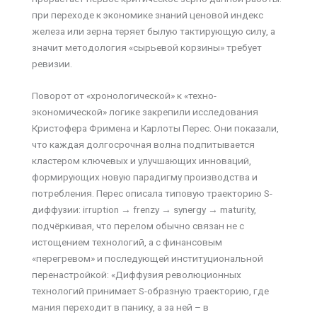
при переходе к экономике знаний ценовой индекс
железа или зерна теряет былую тактирующую силу, а
значит методология «сырьевой корзины» требует
ревизии.
Поворот от «хронологической» к «техно-
экономической» логике закрепили исследования
Кристофера Фримена и Карлоты Перес. Они показали,
что каждая долгосрочная волна подпитывается
кластером ключевых и улучшающих инноваций,
формирующих новую парадигму производства и
потребления. Перес описала типовую траекторию S-
диффузии: irruption → frenzy → synergy → maturity,
подчёркивая, что перелом обычно связан не с
истощением технологий, а с финансовым
«перегревом» и последующей институциональной
перенастройкой: «Диффузия революционных
технологий принимает S-образную траекторию, где
мания переходит в панику, а за ней – в