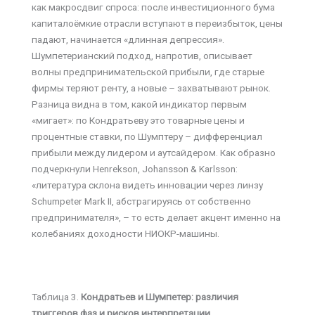
как макросдвиг спроса: после инвестиционного бума
капиталоёмкие отрасли вступают в переизбыток, цены
падают, начинается «длинная депрессия».
Шумпетерианский подход, напротив, описывает
волны предпринимательской прибыли, где старые
фирмы теряют ренту, а новые – захватывают рынок.
Разница видна в том, какой индикатор первым
«мигает»: по Кондратьеву это товарные цены и
процентные ставки, по Шумптеру – дифференциал
прибыли между лидером и аутсайдером. Как образно
подчеркнули Henrekson, Johansson & Karlsson:
«литература склона видеть инновации через линзу
Schumpeter Mark II, абстрагируясь от собственно
предпринимателя», – то есть делает акцент именно на
колебаниях доходности НИОКР-машины.
Таблица 3.
Кондратьев и Шумпетер: различия
триггеров фаз и рисков интерпретации