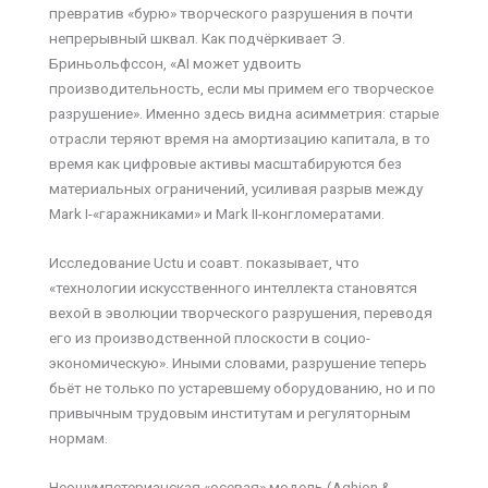
превратив «бурю» творческого разрушения в почти
непрерывный шквал. Как подчёркивает Э.
Бриньольфссон, «AI может удвоить
производительность, если мы примем его творческое
разрушение». Именно здесь видна асимметрия: старые
отрасли теряют время на амортизацию капитала, в то
время как цифровые активы масштабируются без
материальных ограничений, усиливая разрыв между
Mark I-«гаражниками» и Mark II-конгломератами.
Исследование Uctu и соавт. показывает, что
«технологии искусственного интеллекта становятся
вехой в эволюции творческого разрушения, переводя
его из производственной плоскости в социо-
экономическую». Иными словами, разрушение теперь
бьёт не только по устаревшему оборудованию, но и по
привычным трудовым институтам и регуляторным
нормам.
Неошумпетерианская «осевая» модель (Aghion &