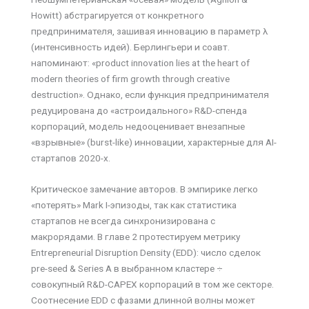
Howitt) абстрагируется от конкретного
предпринимателя, зашивая инновацию в параметр λ
(интенсивность идей). Берлингьери и соавт.
напоминают: «product innovation lies at the heart of
modern theories of firm growth through creative
destruction». Однако, если функция предпринимателя
редуцирована до «астроидального» R&D-спенда
корпораций, модель недооценивает внезапные
«взрывные» (burst-like) инновации, характерные для AI-
стартапов 2020-х.
Критическое замечание авторов. В эмпирике легко
«потерять» Mark I-эпизоды, так как статистика
стартапов не всегда синхронизирована с
макрорядами. В главе 2 протестируем метрику
Entrepreneurial Disruption Density (EDD): число сделок
pre-seed & Series A в выбранном кластере ÷
совокупный R&D-CAPEX корпораций в том же секторе.
Соотнесение EDD с фазами длинной волны может