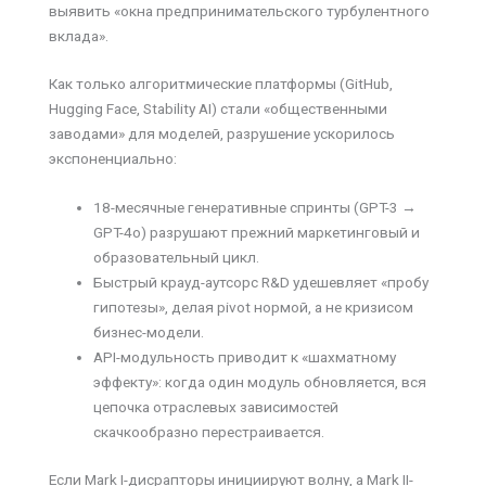
выявить «окна предпринимательского турбулентного
вклада».
Как только алгоритмические платформы (GitHub,
Hugging Face, Stability AI) стали «общественными
заводами» для моделей, разрушение ускорилось
экспоненциально:
18-месячные генеративные спринты (GPT-3 →
GPT-4o) разрушают прежний маркетинговый и
образовательный цикл.
Быстрый крауд-аутсорс R&D удешевляет «пробу
гипотезы», делая pivot нормой, а не кризисом
бизнес-модели.
API-модульность приводит к «шахматному
эффекту»: когда один модуль обновляется, вся
цепочка отраслевых зависимостей
скачкообразно перестраивается.
Если Mark I-дисрапторы инициируют волну, а Mark II-