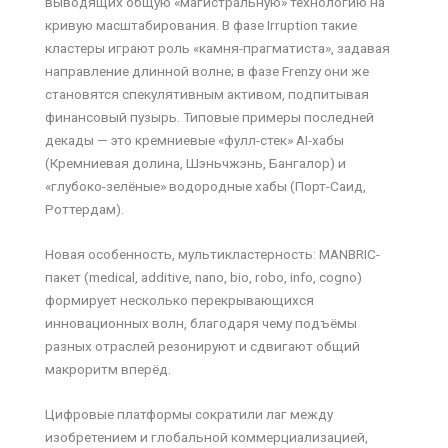
выводящих общую «магистральную» технологию на
кривую масштабирования. В фазе Irruption такие
кластеры играют роль «камня-прагматиста», задавая
направление длинной волне; в фазе Frenzy они же
становятся спекулятивным активом, подпитывая
финансовый пузырь. Типовые примеры последней
декады — это кремниевые «фулл-стек» AI-хабы
(Кремниевая долина, Шэньчжэнь, Бангалор) и
«глубоко-зелёные» водородные хабы (Порт-Саид,
Роттердам).
Новая особенность, мультикластерность: MANBRIC-
пакет (medical, additive, nano, bio, robo, info, cogno)
формирует несколько перекрывающихся
инновационных волн, благодаря чему подъёмы
разных отраслей резонируют и сдвигают общий
макроритм вперёд.
Цифровые платформы сократили лаг между
изобретением и глобальной коммерциализацией,