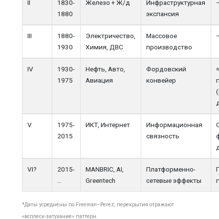
II
1830-
Железо + Ж/д
Инфраструктурная
1880
экспансия
III
1880-
Электричество,
Массовое
1930
Химия, ДВС
производство
IV
1930-
Нефть, Авто,
Фордовский
1975
Авиация
конвейер
V
1975-
ИКТ, Интернет
Информационная
2015
связность
VI?
2015-
MANBRIC, AI,
Платформенно-
…
Greentech
сетевые эффекты
*Даты усреднены по Freeman–Perez; перекрытия отражают
«всплеск-затухание» паттерн.