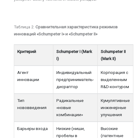
Таблица 2.
Сравнительная характеристика режимов
инноваций «Schumpeter I» и «Schumpeter II»
Критерий
Schumpeter I (Mark
Schumpeter II
I)
(Mark II)
Агент
Индивидуальный
Корпорация с
инновации
предприниматель-
выделенным
дисраптор
R&D-контуром
Тип
Радикальные
Кумулятивные
нововведения
«новые
инженерные
комбинации»
улучшения
Барьеры входа
Низкие (ниши,
Высокие
пробелы в
(патентные