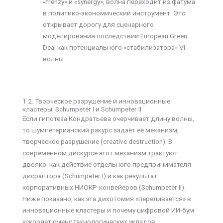
«frenzy» и «synergy», волна переходит из фатума
в политико-экономический инструмент. Это
открывает дорогу для сценарного
моделирования последствий European Green
Deal как потенциального «стабилизатора» VI-
волны.
1.2. Творческое разрушение и инновационные
кластеры: Schumpeter I и Schumpeter II
Если гипотеза Кондратьева очерчивает длину волны,
то шумпетерианский ракурс задаёт её механизм,
творческое разрушение (creative destruction). В
современном дискурсе этот механизм трактуют
двояко: как действие отдельного предпринимателя-
дисраптора (Schumpeter I) и как результат
корпоративных НИОКР-конвейеров (Schumpeter II).
Ниже показано, как эта дихотомия «переливается» в
инновационные кластеры и почему цифровой ИИ-бум
ускоряет смену технологических укладов.