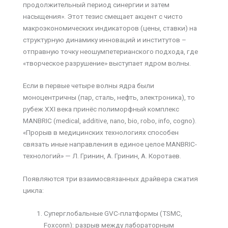
продолжительный период синергии и затем
насыщения». Этот тезис смещает акцент с чисто
макроэкономических индикаторов (цены, ставки) на
структурную динамику инноваций и институтов –
отправную точку неошумпетерианского подхода, где
«творческое разрушение» выступает ядром волны.
Если в первые четыре волны ядра были
моноцентричны (пар, сталь, нефть, электроника), то
рубеж XXI века принёс полиморфный комплекс
MANBRIC (medical, additive, nano, bio, robo, info, cogno).
«Прорыв в медицинских технологиях способен
связать иные направления в единое целое MANBRIC-
технологий» — Л. Гринин, А. Гринин, А. Коротаев.
Появляются три взаимосвязанных драйвера сжатия
цикла:
Суперглобальные GVC-платформы (TSMC,
Foxconn): разрыв между лабораторным