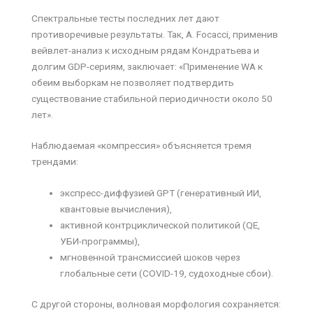
Спектральные тесты последних лет дают
противоречивые результаты. Так, A. Focacci, применив
вейвлет-анализ к исходным рядам Кондратьева и
долгим GDP-сериям, заключает: «Применение WA к
обеим выборкам не позволяет подтвердить
существование стабильной периодичности около 50
лет».
Наблюдаемая «компрессия» объясняется тремя
трендами:
экспресс-диффузией GPT (генеративный ИИ,
квантовые вычисления),
активной контрциклической политикой (QE,
УБИ-программы),
мгновенной трансмиссией шоков через
глобальные сети (COVID-19, судоходные сбои).
С другой стороны, волновая морфология сохраняется: