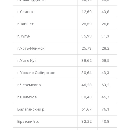
г.Саянск
12,60
43,8
г.Тайшет
28,59
26,6
г.Тулун
35,98
31,3
г.Усть-Илимск
25,73
28,2
г.Усть-Кут
38,62
58,5
г.Усолье-Сибирское
30,64
43,3
г.Черемхово
46,28
63,2
г.Шелехов
30,40
45,7
Балаганский р.
61,67
76,1
Братский р.
32,22
40,8