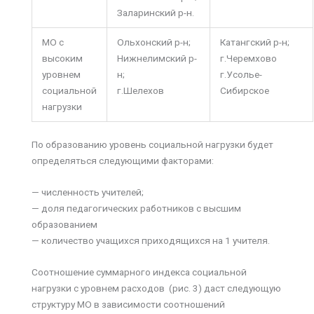
Заларинский р-н.
МО с
Ольхонский р-н;
Катангский р-н;
высоким
Нижнелимский р-
г.Черемхово
уровнем
н;
г.Усолье-
социальной
г.Шелехов
Сибирское
нагрузки
По образованию уровень социальной нагрузки будет
определяться следующими факторами:
— численность учителей;
— доля педагогических работников с высшим
образованием
— количество учащихся приходящихся на 1 учителя.
Соотношение суммарного индекса социальной
нагрузки с уровнем расходов (рис. 3) даст следующую
структуру МО в зависимости соотношений