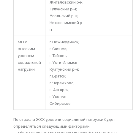
Жигаловский р-н;
Тулунский р-н;
Усольский р-н;
Нижнелимский р-
н
МО с
г.Нижнеудинск;
высоким
г.Саянск;
уровнем
г.Тайшет;
социальной
г.Усть-Илимск
нагрузки
Куйтунский р-н;
г.Братск;
г.Черемхово;
г. Ангарск;
г.Усолье-
Сибирское
По отрасли ЖКХ уровень социальной нагрузки будет
определяться следующими факторами:
— объем жилищного муниципального фонда на душу