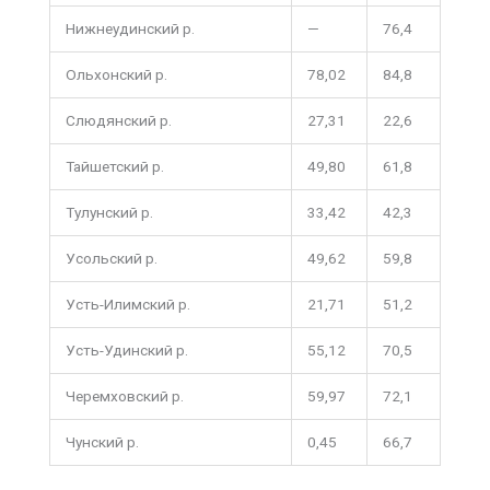
Нижнеудинский р.
—
76,4
Ольхонский р.
78,02
84,8
Слюдянский р.
27,31
22,6
Тайшетский р.
49,80
61,8
Тулунский р.
33,42
42,3
Усольский р.
49,62
59,8
Усть-Илимский р.
21,71
51,2
Усть-Удинский р.
55,12
70,5
Черемховский р.
59,97
72,1
Чунский р.
0,45
66,7