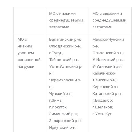
МО с низкими
МО с высокими
среднедушевыми
среднедушевыми
затратами
затратами
МО с
Балаганский р-н;
Мамско-Чунский
низким
Слюдянский р-н;
р-н;
уровнем
г.Тулун;
Ольхонский р-н;
социальной
Тайшетский р-н;
У-Илимский р-н;
нагрузки
Усть-Удинский р-
У-Удинский р-н;
н;
Казачинско-
Черемховский р-
Ленский р-н;
н;
Киренский р-н;
Чунский р-н;
Катангский р-н
г.Зима;
г.Бодайбо;
г.Иркутск;
г.Шелехов;
Зиминский р-н;
г.Усть-Кут;
Заларинский р-н;
Иркутский р-н;