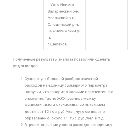
г.Усть-Илимск
Заларинский р-н;
Усольский р-н;
Слюдянский р-н;
Нижнелимский р-
н;
г.Шелехов
Полученные результаты анализа позволили сделать
ряд выводов.
Существует большой разброс значений
расходов на единицу суммарного параметра
нагрузки, что говорит о наличии перспектив его
снижения. Так по ЖКХ, разница между
минимальным и максимальным значением
достигает 12 тыс. руб./чел., чуть меньше по
образованию, около 11 тыс. руб./чел. и т.д.
В целом значение уровня расходов на единицу