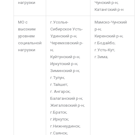
нагрузки
Чунский р-н;
Катангский р-н
МО с
г.Усолье-
Мамско-Чунский
высоким
Сибирское Усть-
р-н;
уровнем
Удинский р-н;
Киренский р-н;
социальной
Черемховский р-
г.Бодайбо;
нагрузки
н;
г.Усть-Кут;
Куйтунский р-н;
г.Зима;
Иркутский р-н;
Зиминский р-н;
г.Тулун;
г.Тайшет;
г. Ангарск;
Балаганский р-н;
Жигаловский р-н;
г.Братск;
г.Иркутск;
г.Нижнеудинск;
г.Саянск;