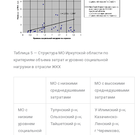
Таблица 5 — Структура МО Иркутской области по
критериям объема затрат и уровню социальной
нагрузки в отрасли ЖКХ
МО с низкими
МО с высокими
среднедушевыми
среднедушевыми
затратами
затратами
МО с
Тулунский р-н;
У-Илимский р-н;
низким
Ольхонский р-н;
Казачинско-
уровнем
Тайшетский р-н;
Ленский р-н;
социальной
г.Черемхово;