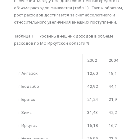
населения. Между тем, доля собственных средств в
объеме расходов снижается (табл.1). Таким образом,
рост расходов достигается за счет абсолютного и
относительного увеличения внешних поступлений.
Таблица 1 — Уровень внешних доходов в объеме
расходов по МО Иркутской области %
2002
2004
г.Ангарск
12,60
18,1
г.Бодайбо
42,92
44,1
г.Братск
21,24
21,9
г.Зима
31,43
42,2
г.Иркутск
16,18
16,7
г.Нижнеудинск
26,95
23,5