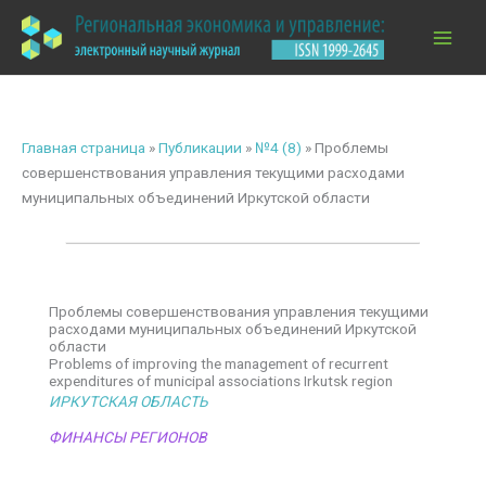
Перейти
к
содержимому
Главная страница
»
Публикации
»
№4 (8)
»
Проблемы
совершенствования управления текущими расходами
муниципальных объединений Иркутской области
Проблемы совершенствования управления текущими
расходами муниципальных объединений Иркутской
области
Problems of improving the management of recurrent
expenditures of municipal associations Irkutsk region
ИРКУТСКАЯ ОБЛАСТЬ
ФИНАНСЫ РЕГИОНОВ