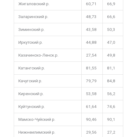
Жигаловский р.
60,71
66,9
Заларинский р.
48,73
66,6
Зиминский р.
43,58
50,3
Иркутский р.
44,88
47,0
Казачинско-Ленск.р.
27,54
49,8
Катангский р.
81,55
81,1
Качугский р.
79,79
84,8
Киренский р.
53,58
56,2
Куйтунский р.
61,64
74,6
Мамско-Чуйский р.
90,46
90,1
Нижнеилимский р.
29,56
27,2