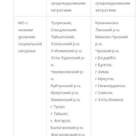
среднедушевыми
среднедушевыми
затратами
затратами
МО с
Тулунский;
Казачинско-
низким
Слюдянский;
Ленский р-н;
уровнем
Тайшетский;
Мамско-Чунский
социальной
Усольский р-н;
р-н;
нагрузки
У-Илимский р-н;
Чунский р-н;
Усть-Удинский р-
г.Бодайбо;
н;
г.Братск;
Черемховский р-
г.Зима;
н;
г.Иркутск;
Куйтунский р-н;
г.Нижнеудинск;
Иркутский р-н;
г.Саянск;
Зиминский р-н;
г.Усть-Илимск
г.Тулун;
г.Тайшет;
г. Ангарск;
Балаганский р-н;
Жигаловский р-н;