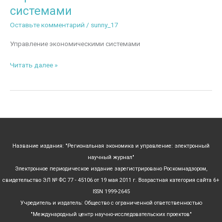
системами
Оставьте комментарий
/
sunny_17
Управление экономическими системами
Управление
Читать далее »
экономическими
системами
Название издания: "Региональная экономика и управление: электронный
научный журнал"
Электронное периодическое издание зарегистрировано Роскомнадзором,
свидетельство ЭЛ № ФС 77 - 45106 от 19 мая 2011 г. Возрастная категория сайта 6+
ISSN 1999-2645
Учредитель и издатель: Общество с ограниченной ответственностью
"Международный центр научно-исследовательских проектов"