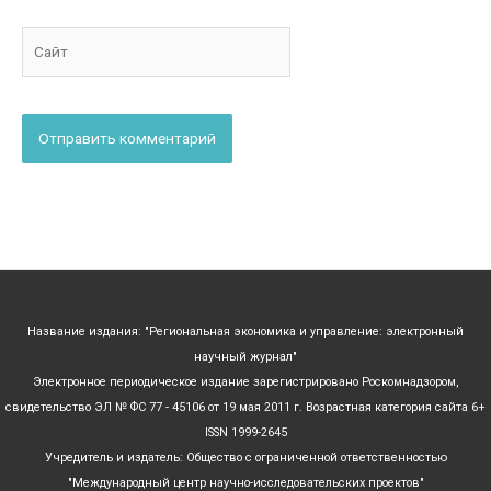
Сайт
Название издания: "Региональная экономика и управление: электронный
научный журнал"
Электронное периодическое издание зарегистрировано Роскомнадзором,
свидетельство ЭЛ № ФС 77 - 45106 от 19 мая 2011 г. Возрастная категория сайта 6+
ISSN 1999-2645
Учредитель и издатель: Общество с ограниченной ответственностью
"Международный центр научно-исследовательских проектов"