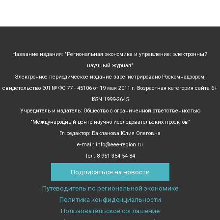
Название издания: "Региональная экономика и управление: электронный
научный журнал"
Электронное периодическое издание зарегистрировано Роскомнадзором,
свидетельство ЭЛ № ФС 77 - 45106 от 19 мая 2011 г. Возрастная категория сайта 6+
ISSN 1999-2645
Учредитель и издатель: Общество с ограниченной ответственностью
"Международный центр научно-исследовательских проектов"
Гл.редактор: Бакланова Юлия Олеговна
e-mail: info@eee-region.ru
Тел. 8-951-354-54-84
Подписаться на новости
Путеводитель по региональной экономике
Политика конфиденциальности
Пользовательское соглашение