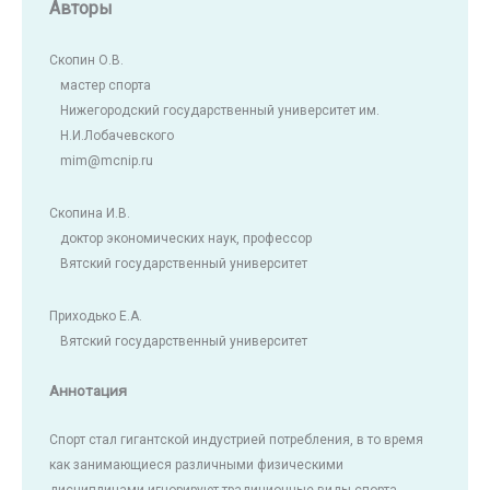
Авторы
Скопин О.В.
мастер спорта
Нижегородский государственный университет им.
Н.И.Лобачевского
mim@mcnip.ru
Скопина И.В.
доктор экономических наук, профессор
Вятский государственный университет
Приходько Е.А.
Вятский государственный университет
Аннотация
Спорт стал гигантской индустрией потребления, в то время
как занимающиеся различными физическими
дисциплинами игнорируют традиционные виды спорта.