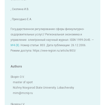
, Скопина И.В.
, Приходько Е.А.
Государственное регулирование сферы физкультурно-
оздоровительных услуг// Региональная экономика и
управление: электронный научный журнал. ISSN 1999-2645. —
№4 (8)
. Номер статьи: 803. Дата публикации: 26.12.2006.
Режим доступа: https://eee-region.ru/article/803/
Authors
Skopin O.V.
master of sport
Nizhny Novgorod State University. Lobachevsky
mim@mcnip.ru
Skopina I.V.