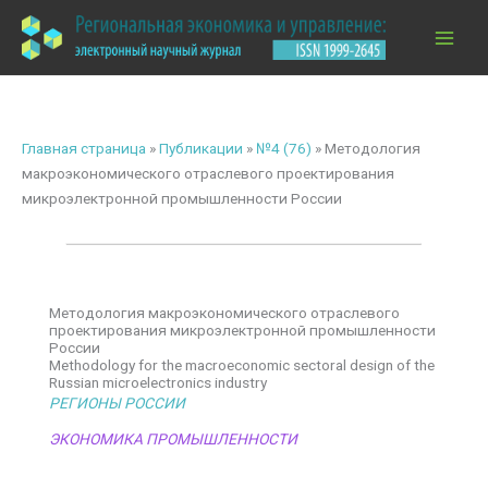
Перейти
к
содержимому
Главная страница
»
Публикации
»
№4 (76)
»
Методология
макроэкономического отраслевого проектирования
микроэлектронной промышленности России
Методология макроэкономического отраслевого
проектирования микроэлектронной промышленности
России
Methodology for the macroeconomic sectoral design of the
Russian microelectronics industry
РЕГИОНЫ РОССИИ
ЭКОНОМИКА ПРОМЫШЛЕННОСТИ