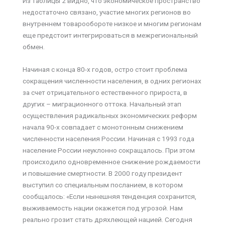
Из таблицы 2 видно, что экономическое пространство
недостаточно связано, участие многих регионов во
внутреннем товарообороте низкое и многим регионам
еще предстоит интегрироваться в межрегиональный
обмен.
Начиная с конца 80-х годов, остро стоит проблема
сокращения численности населения, в одних регионах
за счет отрицательного естественного прироста, в
других – миграционного оттока. Начальный этап
осуществления радикальных экономических реформ
начала 90-х совпадает с монотонным снижением
численности населения России. Начиная с 1993 года
население России неуклонно сокращалось. При этом
происходило одновременное снижение рождаемости
и повышение смертности. В 2000 году президент
выступил со специальным посланием, в котором
сообщалось: «Если нынешняя тенденция сохранится,
выживаемость нации окажется под угрозой. Нам
реально грозит стать дряхлеющей нацией. Сегодня