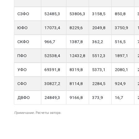
СЗФО
52485,3
53806,3
3158,5
850,8
ЮФО
17073,4
8229,6
2049,8
3750,9
СКФО
966,7
1387,8
362,2
516,5
ПФО
52538,4
12432,8
5512,3
1897,1
УФО
69391,8
8319,8
5373,1
2080,1
СФО
30827,2
8114,8
2284,5
924,9
ДВФО
24849,3
9166,8
373,9
16,7
Примечание.
Расчеты автора.