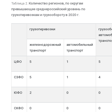
Таблица 2.
Количество регионов, по округам
превышающее среднероссийский уровень по
грузоперевозкам и грузообороту в 2020 г.
грузоперевозки
грузооб
автомо
транспо
железнодорожный
автомобильный
транспорт
транспорт
ЦФО
5
1
5
СЗФО
5
1
4
ЮФО
2
0
0
СКФО
0
0
0