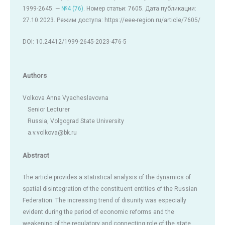
1999-2645. —
№4 (76)
. Номер статьи: 7605. Дата публикации:
27.10.2023. Режим доступа: https://eee-region.ru/article/7605/
DOI: 10.24412/1999-2645-2023-476-5
Authors
Volkova Anna Vyacheslavovna
Senior Lecturer
Russia, Volgograd State University
a.v.volkova@bk.ru
Abstract
The article provides a statistical analysis of the dynamics of
spatial disintegration of the constituent entities of the Russian
Federation. The increasing trend of disunity was especially
evident during the period of economic reforms and the
weakening of the regulatory and connecting role of the state,