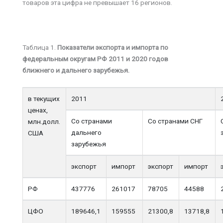
товаров эта цифра не превышает 16 регионов.
Таблица 1.
Показатели экспорта и импорта по
федеральным округам РФ 2011 и 2020 годов
ближнего и дальнего зарубежья.
в текущих
2011
ценах,
Со странами
Со странами СНГ
млн.долл.
дальнего
США
зарубежья
экспорт
импорт
экспорт
импорт
РФ
437776
261017
78705
44588
ЦФО
189646,1
159555
21300,8
13718,8