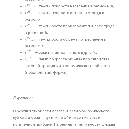
24
х
— темпы прироста населения в регионе, %;
t
—
i
25
х
— темпы прироста объемов отхода в
t
—
i
регионе;
26
х
— темпы роста производительности труда
t
—
i
в регионе, %;
27
х
— темпы роста объема потребления в
t
—
i
регионе, %;
15
х
— изменение валютного курса, %;
t
—
i
3
r
Q
— темп прироста объема производства
t
—
i
готовой продукции экономического субъекта
(предприятия, фирмы).
3 уровень:
О результативности деятельности экономического
субъекта можно судить по объемам выпуска и
полученной прибыли. На результат активности фирмы