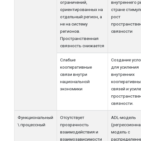
ограничений,
внутреннего р
ориентированных на
стране стиму
отдельный регион, а
рост
не на систему
пространстве
регионов.
связности
Пространственная
связность снижается
Слабые
Создание усл
кооперативные
для усиления
связи внутри
внутренних
национальной
кооперативны
экономики
связей и усил
пространстве
связности.
Функциональный
Отсутствует
ADL-модель
\ процессный
прозрачность
(регрессионна
взаимодействия и
модель с
взаимозависимости
распределен