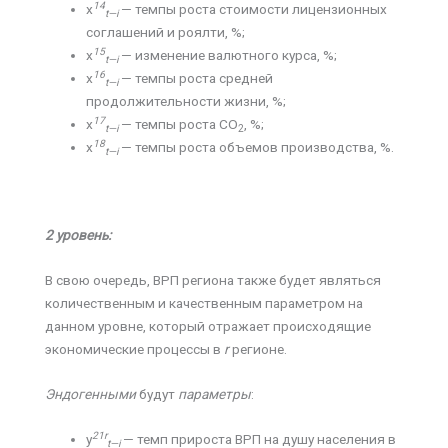
14
х
— темпы роста стоимости лицензионных
t
—
i
соглашений и роялти, %;
15
х
— изменение валютного курса, %;
t
—
i
16
х
— темпы роста средней
t
—
i
продолжительности жизни, %;
17
х
— темпы роста СО
, %;
t
—
i
2
18
х
— темпы роста объемов производства, %.
t
—
i
2 уровень:
В свою очередь, ВРП региона также будет являться
количественным и качественным параметром на
данном уровне, который отражает происходящие
экономические процессы в
r
регионе.
Эндогенными
будут
параметры
:
21
r
y
— темп прироста ВРП на душу населения в
t
—
i