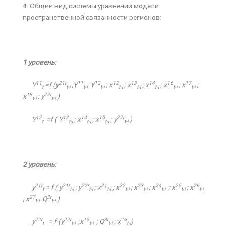
4. Общий вид системы уравнений модели
пространственной связанности регионов:
1
уровень
:
11
21r
11
12
12
13
14
16
17
Y
=f (y
;Y
; Y
;
х
;
х
;
х
;
х
;
х
;
t
t-i
t-i
t-i
t-i
t-i
t-i
t-i
t-i
18
22r
х
; y
)
t-i
t-i
12
12
14
15
22r
Y
=f ( Y
;
х
;
х
; y
)
t
t-i
t-i
t-i
t-i
2
уровень
:
21r
21r
22r
21
22
23
24
25
26
y
= f ( y
; y
;
х
;
х
;
х
;
х
;
х
;
х
t
t-i
t-i
t-i
t-i
t-i
t-i
t-i
t-i
27
3r
;
х
; Q
)
t-i
t-i
22r
22r
15
3r
26
y
= f (y
;
х
; Q
;
х
)
t
t-i
t-i
t-i
t-i