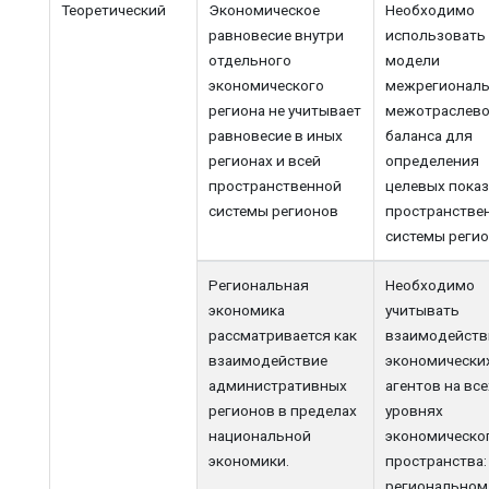
Теоретический
Экономическое
Необходимо
равновесие внутри
использовать
отдельного
модели
экономического
межрегиональ
региона не учитывает
межотраслево
равновесие в иных
баланса для
регионах и всей
определения
пространственной
целевых показ
системы регионов
пространстве
системы реги
Региональная
Необходимо
экономика
учитывать
рассматривается как
взаимодейств
взаимодействие
экономически
административных
агентов на все
регионов в пределах
уровнях
национальной
экономическо
экономики.
пространства:
региональном