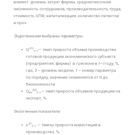
влияют: уровень затрат фирмы, среднесписочная
численность сотрудников, производительность труда,
стоимость ОПФ, капитализация, количество патентов
и проч.
Эндогенными
выбраны
параметры
:
31
r
Q
— темп прироста объема производства
t
—
i
готовой продукции экономического субъекта
(предприятия, фирмы) в
r
регионе в
t
—
i
году, %,
где,
3
– уровень модели;
1
– номер параметра
по порядку; значение
i
изменяется от 0 до
бесконечности.
32
r
Q
— темп прироста объемов продукции на
ex
t
—
i
экспорт, %.
Экзогенные показатели:
31
х
— темпы прироста инвестиций в
t
—
i
производство, %