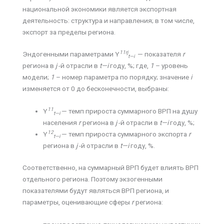
национальной экономики является экспортная
деятельность: структура и направления; в том числе,
экспорт за пределы региона.
11
rj
Эндогенными параметрами Y
— показателя
r
t
—
i
региона в
j
-й отрасли в
t
—
i
году, %; где,
1
– уровень
модели;
1
– номер параметра по порядку; значение
i
изменяется от 0 до бесконечности, выбраны:
11
Y
— темп прироста суммарного ВРП на душу
t
—
i
населения
r
региона в
j
-й отрасли в
t
—
i
году, %;
12
Y
— темп прироста суммарного экспорта
r
t
—
i
региона в
j
-й отрасли в
t
—
i
году, %.
Соответственно, на суммарный ВРП будет влиять ВРП
отдельного региона. Поэтому экзогенными
показателями будут являться ВРП региона, и
параметры, оценивающие сферы
r
региона: