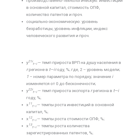
производственно-технологическую: инвестиции
в основной капитал, стоимость ОПФ,
количество патентов и проч.
социально-экономическую: уровень
безработицы, уровень инфляции, индекс
человеческого развития и проч.
21
r
y
— темп прироста ВРП на душу населения в
t
—
i
r
регионе в
t
—
i
году, %; где, 2 – уровень модели;
1
– номер параметра по порядку; значение
i
изменяется от 0 до бесконечности;
22
r
y
— темп прироста экспорта
r
региона в
t
—
i
t
—
i
году, %;
11
х
— темпы роста инвестиций в основной
t
—
i
капитал, %;
12
х
— темпы роста стоимости ОПФ, %;
t
—
i
13
х
— темпы роста количества
t
—
i
зарегистрированных патентов, %;