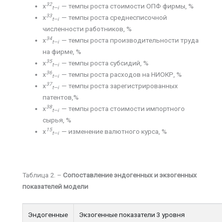
32
х
— темпы роста стоимости ОПФ фирмы, %
t
—
i
33
х
— темпы роста среднесписочной
t
—
i
численности работников, %
34
х
— темпы роста производительности труда
t
—
i
на фирме, %
35
х
— темпы роста субсидий, %
t
—
i
36
х
— темпы роста расходов на НИОКР, %
t
—
i
37
х
— темпы роста зарегистрированных
t
—
i
патентов,%
38
х
— темпы роста стоимости импортного
t
—
i
сырья, %
15
х
— изменение валютного курса, %
t
—
i
Таблица 2. –
Сопоставление эндогенных и экзогенных
показателей модели
Эндогенные
Экзогенные показатели 3 уровня