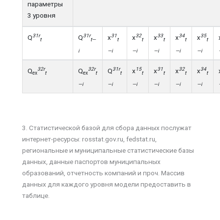
параметры
3 уровня
31
r
31
r
31
32
33
34
35
Q
Q
х
х
х
х
х
t
t
—
t
t
t
t
t
i
—
i
—
i
—
i
—
i
—
i
32
r
32
r
31
r
15
31
32
34
Q
Q
Q
х
х
х
х
ex
t
ex
t
t
t
t
t
t
—
i
—
i
—
i
—
i
—
i
—
i
3. Статистической базой для сбора данных послужат
интернет-ресурсы: rosstat.gov.ru, fedstat.ru,
региональные и муниципальные статистические базы
данных, данные паспортов муниципальных
образований, отчетность компаний и проч. Массив
данных для каждого уровня модели предоставить в
таблице.