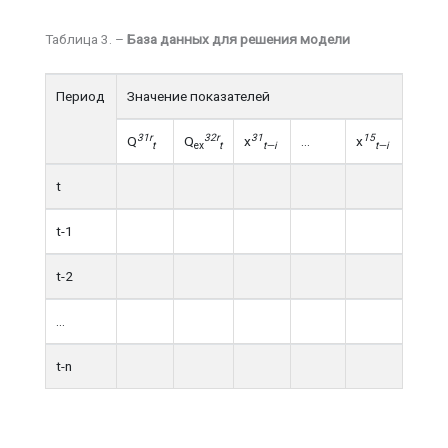
Таблица 3. –
База данных для решения модели
Период
Значение показателей
31
r
32
r
31
15
Q
Q
х
…
х
t
ex
t
t
—
i
t
—
i
t
t-1
t-2
…
t-n