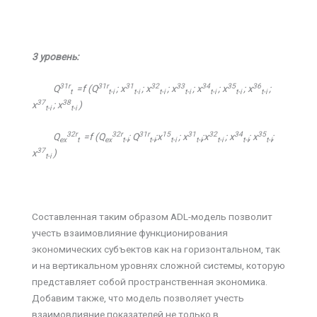
3
уровень
:
31r
31r
31
32
33
34
35
36
Q
=f (Q
;
х
;
х
;
х
;
х
;
х
;
х
;
t
t-i
t-i
t-i
t-i
t-i
t-i
t-i
37
38
х
;
х
)
t-i
t-i
32r
32r
31r
15
31
32
34
35
Q
=f (Q
; Q
;
х
;
х
;
х
;
х
;
х
;
ex
t
ex
t-i
t-i
t-i
t-i
t-i
t-i
t-i
37
х
)
t-i
Составленная таким образом ADL-модель позволит
учесть взаимовлияние функционирования
экономических субъектов как на горизонтальном, так
и на вертикальном уровнях сложной системы, которую
представляет собой пространственная экономика.
Добавим также, что модель позволяет учесть
взаимовлияние показателей не только в