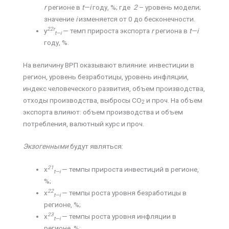
r
регионе в
t
—
i
году, %; где
2
– уровень модели;
значение
i
изменяется от 0 до бесконечности.
22
r
y
— темп прироста экспорта
r
региона в
t
—
i
t
—
i
году, %.
На величину ВРП оказывают влияние: инвестиции в
регион, уровень безработицы, уровень инфляции,
индекс человеческого развития, объем производства,
отходы производства, выбросы CO
и проч. На объем
2
экспорта влияют: объем производства и объем
потребления, валютный курс и проч.
Экзогенными
будут являться:
21
х
— темпы прироста инвестиций в регионе,
t
—
i
%;
22
х
— темпы роста уровня безработицы в
t
—
i
регионе, %;
23
х
— темпы роста уровня инфляции в
t
—
i
регионе, %;