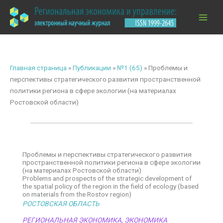
Перейти
к
содержимому
Главная страница
»
Публикации
»
№1 (65)
»
Проблемы и
перспективы стратегического развития пространственной
политики региона в сфере экологии (на материалах
Ростовской области)
Проблемы и перспективы стратегического развития
пространственной политики региона в сфере экологии
(на материалах Ростовской области)
Problems and prospects of the strategic development of
the spatial policy of the region in the field of ecology (based
on materials from the Rostov region)
РОСТОВСКАЯ ОБЛАСТЬ
РЕГИОНАЛЬНАЯ ЭКОНОМИКА
,
ЭКОНОМИКА