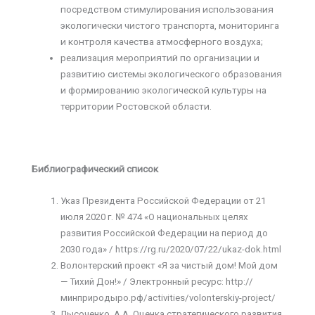
посредством стимулирования использования
экологически чистого транспорта, мониторинга
и контроля качества атмосферного воздуха;
реализация мероприятий по организации и
развитию системы экологического образования
и формированию экологической культуры на
территории Ростовской области.
Библиографический список
Указ Президента Российской Федерации от 21
июля 2020 г. № 474 «О национальных целях
развития Российской Федерации на период до
2030 года» / https://rg.ru/2020/07/22/ukaz-dok.html
Волонтерский проект «Я за чистый дом! Мой дом
— Тихий Дон!» / Электронный ресурс: http://
минприродыро.рф/activities/volonterskiy-project/
Лысоченко, А.А. Оценка стратегического развития