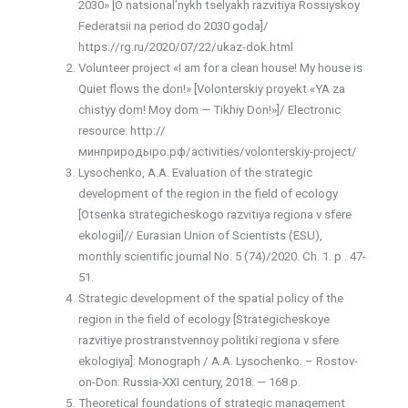
2030» [O natsional’nykh tselyakh razvitiya Rossiyskoy
Federatsii na period do 2030 goda]/
https://rg.ru/2020/07/22/ukaz-dok.html
Volunteer project «I am for a clean house! My house is
Quiet flows the don!» [Volonterskiy proyekt «YA za
chistyy dom! Moy dom — Tikhiy Don!»]/ Electronic
resource: http://
минприродыро.рф/activities/volonterskiy-project/
Lysochenko, A.A. Evaluation of the strategic
development of the region in the field of ecology
[Otsenka strategicheskogo razvitiya regiona v sfere
ekologii]// Eurasian Union of Scientists (ESU),
monthly scientific journal No. 5 (74)/2020. Ch. 1. p . 47-
51.
Strategic development of the spatial policy of the
region in the field of ecology [Strategicheskoye
razvitiye prostranstvennoy politiki regiona v sfere
ekologiya]: Monograph / A.A. Lysochenko. – Rostov-
on-Don: Russia-XXI century, 2018. — 168 p.
Theoretical foundations of strategic management