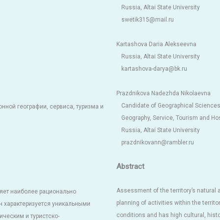
Russia, Altai State University
swetik315@mail.ru
Kartashova Daria Alekseevna
Russia, Altai State University
kartashova-darya@bk.ru
Prazdnikova Nadezhda Nikolaevna
Candidate of Geographical Sciences
нной географии, сервиса, туризма и
Geography, Service, Tourism and Hosp
Russia, Altai State University
prazdnikovann@rambler.ru
Abstract
Assessment of the territory’s natural
ляет наиболее рационально
planning of activities within the territ
н характеризуется уникальными
conditions and has high cultural, histo
ческим и туристско-