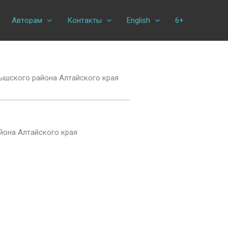
Авторам
Контакты
English
6+
ышского района Алтайского края
йона Алтайского края