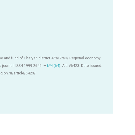
 and fund of Charysh district Altai krai// Regional economy
c journal. ISSN 1999-2645. —
№4 (64)
. Art. #6423. Date issued:
region.ru/article/6423/