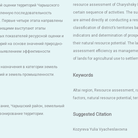
resource assessment of Charyshsky Dis
й оценки территорий Чарышского
certain sequence of activities. The su
еленную последовательность
are aimed directly at conducting a re
. Первые четыре этапа направлены
classification of district’s territori
шающими выступают этапы
indicators and determination of prospec
ых показателей ресурсной оценки и
their natural resource potential. The 
рий на основе значений природно-
assessment efficiency as management
я выявлением эффективности
of lands for agricultural use to settle
 назначения в категории земель
Keywords
рий и земель промышленности.
Altai region, Resource assessment, ra
factors, natural resource potential, ter
вание, Чарышский район, земельный
Suggested Citation
зонирование территории.
Kozyreva Yulia Vyacheslavovna