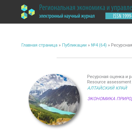
Перейти
к
содержимому
Главная страница
»
Публикации
»
№4 (64)
»
Ресурсная
Ресурсная оценка и 
Resource assessment an
АЛТАЙСКИЙ КРАЙ
ЭКОНОМИКА ПРИРО