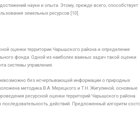
остижений науки и опыта. Этому, прежде всего, способствует
льзования земельных ресурсов [10].
сной оценки территории Чарышского района и определение
ьного фонда. Одной из наиболее важных задач такой оценки
нта системы управления.
невозможно без исчерпывающей информации о природных
положена методика В.А. Мерецкого и Т.Н. Жигулиной, основные
 проведения ресурсной оценки территорий Чарышского района
 последовательность действий. Предложенный алгоритм сост