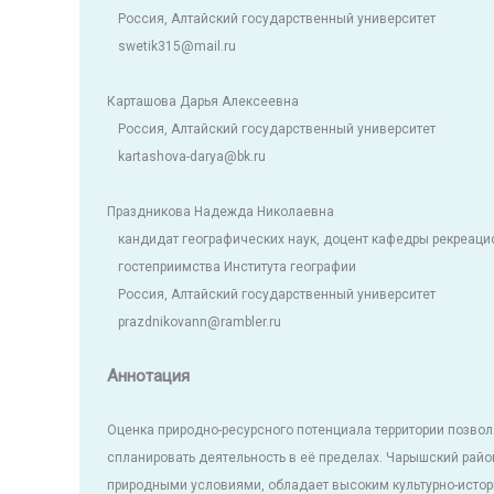
Россия, Алтайский государственный университет
swetik315@mail.ru
Карташова Дарья Алексеевна
Россия, Алтайский государственный университет
kartashova-darya@bk.ru
Праздникова Надежда Николаевна
кандидат географических наук, доцент кафедры рекреацио
гостеприимства Института географии
Россия, Алтайский государственный университет
prazdnikovann@rambler.ru
Аннотация
Оценка природно-ресурсного потенциала территории позво
спланировать деятельность в её пределах. Чарышский райо
природными условиями, обладает высоким культурно-истори