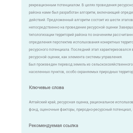
рекреационным потенциалом. В целях проведения ресурсно
района нами был разработан алгоритм, включающий опред
действий. Предложенный алгоритм состоит из шести этапов
непосредственно на проведение ресурсной оценки Завер
типологизации территорий района по значениям рассчитанн
определения перспектив использования конкретных террито
ресурсного потенциала. Последний этап характеризовалс
ресурсной оценки, как элемента системы управления.
Был произведен перевод земель из сельскохозяйственного
населенных пунктов, особо охраняемых природных террито
Ключевые слова
Алтайский край, ресурсная оценка, рациональное использо
фонд, оценочные факторы, природно-ресурсный потенциал, 
Рекомендуемая ссылка