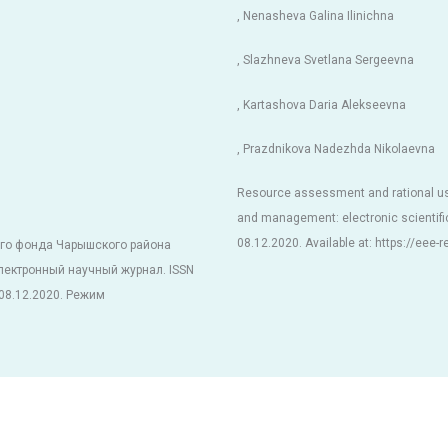
, Nenasheva Galina Ilinichna
, Slazhneva Svetlana Sergeevna
, Kartashova Daria Alekseevna
, Prazdnikova Nadezhda Nikolaevna
Resource assessment and rational use
and management: electronic scientifi
08.12.2020. Available at: https://eee-
ого фонда Чарышского района
лектронный научный журнал. ISSN
 08.12.2020. Режим