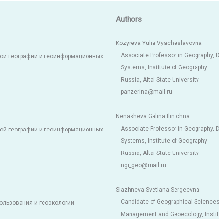
Authors
Kozyreva Yulia Vyacheslavovna
Associate Professor in Geography, 
кой географии и геоинформационных
Systems, Institute of Geography
Russia, Altai State University
panzerina@mail.ru
Nenasheva Galina Ilinichna
Associate Professor in Geography, 
кой географии и геоинформационных
Systems, Institute of Geography
Russia, Altai State University
ngi_geo@mail.ru
Slazhneva Svetlana Sergeevna
Candidate of Geographical Sciences
ользования и геоэкологии
Management and Geoecology, Instit