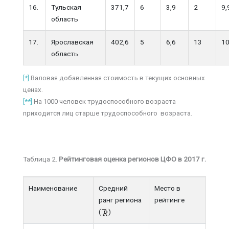
16.
Тульская
371,7
6
3,9
2
9,
область
17.
Ярославская
402,6
5
6,6
13
10
область
[*]
Валовая добавленная стоимость в текущих основных
ценах.
[**]
На 1000 человек трудоспособного возраста
приходится лиц старше трудоспособного возраста.
Таблица 2.
Рейтинговая оценка регионов ЦФО в 2017 г.
Наименование
Средний
Место в
ранг региона
рейтинге
(
)