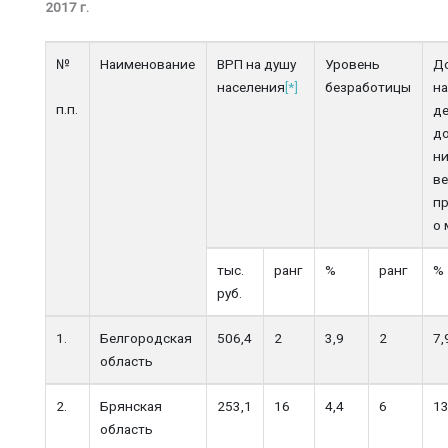
2017 г.
№
Наименование
ВРП на душу
Уровень
Д
населения
[*]
безработицы
на
п.п.
д
д
н
в
п
о
тыс.
ранг
%
ранг
%
руб.
1.
Белгородская
506,4
2
3,9
2
7,
область
2.
Брянская
253,1
16
4,4
6
13
область