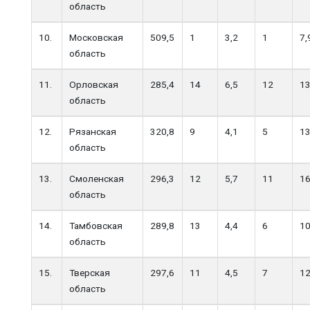
область
10.
Московская
509,5
1
3,2
1
7,
область
11.
Орловская
285,4
14
6,5
12
13
область
12.
Рязанская
320,8
9
4,1
5
1
область
13.
Смоленская
296,3
12
5,7
11
16
область
14.
Тамбовская
289,8
13
4,4
6
10
область
15.
Тверская
297,6
11
4,5
7
12
область