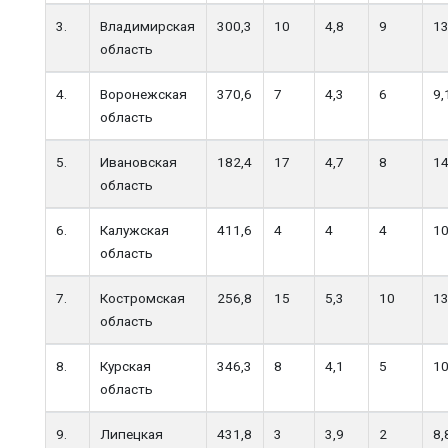
3.
Владимирская
300,3
10
4,8
9
1
область
4.
Воронежская
370,6
7
4,3
6
9,
область
5.
Ивановская
182,4
17
4,7
8
14
область
6.
Калужская
411,6
4
4
4
10
область
7.
Костромская
256,8
15
5,3
10
1
область
8.
Курская
346,3
8
4,1
5
10
область
9.
Липецкая
431,8
3
3,9
2
8,