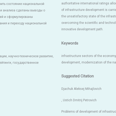
authoritative international ratings al
нить состояние национальной
of infrastructure development is carr
нии анализа сделаны выводы о
the unsatisfactory state of the infra
лей и сформулированы
overcoming the scientific and technol
ания и переходу национальной
innovative development path.
Keywords
infrastructure sectors of the economy,
ации, научно-техническое развитие,
development, modernization of the nati
йтинги, государственное
Suggested Citation
Djachuk Aleksej Mihajlovich
, Ustich Dmitrij Petrovich
Problems of development of infrastr