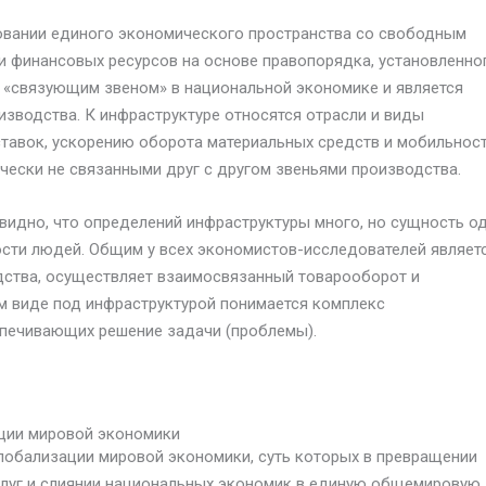
овании единого экономического пространства со свободным
и финансовых ресурсов на основе правопорядка, установленно
я «связующим звеном» в национальной экономике и является
зводства. К инфраструктуре относятся отрасли и виды
тавок, ускорению оборота материальных средств и мобильнос
ески не связанными друг с другом звеньями производства.
 видно, что определений инфраструктуры много, но сущность од
сти людей. Общим у всех экономистов-исследователей являет
одства, осуществляет взаимосвязанный товарооборот и
м виде под инфраструктурой понимается комплекс
печивающих решение задачи (проблемы).
ации мировой экономики
лобализации мировой экономики, суть которых в превращении
слуг и слиянии национальных экономик в единую общемировую