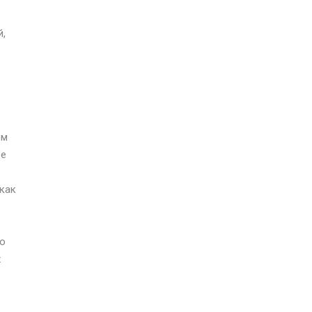
й,
ом
ое
как
но
х