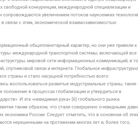
ах свободной конкуренции, международной специализации и
ни сопровождаются увеличением потоков наукоемких технологи
, в связи с этим, экономической взаимозависимостью
ормационный общепланетарный характер, но они уже привели к
ктуры: международной транспортной системы, включающей все
раструктуры; мировой сети информационных коммуникаций, в т
, спутниковой связи и интернета. Глобальное инфраструктурн
все страны и стало насущной потребностью всего
ись воспользоваться развитые индустриальные страны, такие 
 положение в процессах глобализации и утвердиться в
арств». И эта «невидимая рука» [6] глобального рынка
звития таким образом, что стали совершенно очевидными дав
 экономики России. Следует отметить, что в основном об эти
аются нерешенными на протяжении многих лет и, более того,