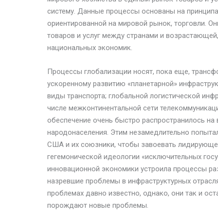
систему. Данные процессы основаны на принцип
ориентированной на мировой рынок, торговли. О
товаров и услуг между странами и возрастающей
национальных экономик.
Процессы глобализации носят, пока еще, трансф
ускоренному развитию «планетарной» инфрастру
виды транспорта; глобальной логистической инф
числе межконтинентальной сети телекоммуникаций
обеспечение очень быстро распространилось на 
народонаселения. Этим незамедлительно попытал
США и их союзники, чтобы завоевать лидирующее
гегемонической идеологии «исключительных госуд
инновационной экономики устроила процессы ра
назревшие проблемы в инфраструктурных отраслях
проблемах давно известно, однако, они так и ост
порождают новые проблемы.