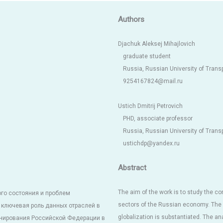
Authors
Djachuk Aleksej Mihajlovich
graduate student
Russia, Russian University of Transp
9254167824@mail.ru
Ustich Dmitrij Petrovich
PHD, associate professor
Russia, Russian University of Transp
ustichdp@yandex.ru
Abstract
The aim of the work is to study the co
го состояния и проблем
sectors of the Russian economy. The k
 ключевая роль данных отраслей в
globalization is substantiated. The an
онирования Российской Федерации в