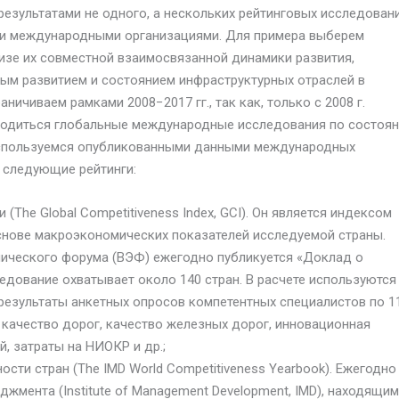
езультатами не одного, а нескольких рейтинговых исследовани
и международными организациями. Для примера выберем
ализе их совместной взаимосвязанной динамики развития,
ым развитием и состоянием инфраструктурных отраслей в
ичиваем рамками 2008−2017 гг., так как, только с 2008 г.
одиться глобальные международные исследования по состоя
Воспользуемся опубликованными данными международных
 следующие рейтинги:
The Global Competitiveness Index, GCI). Он является индексом
снове макроэкономических показателей исследуемой страны.
ического форума (ВЭФ) ежегодно публикуется «Доклад о
едование охватывает около 140 стран. В расчете используются
результаты анкетных опросов компетентных специалистов по 1
 качество дорог, качество железных дорог, инновационная
, затраты на НИОКР и др.;
ти стран (The IMD World Competitiveness Yearbook). Ежегодно
жмента (Institute of Management Development, IMD), находящи