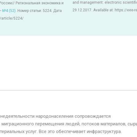
and management: electronic scientifi
России// Региональная экономика и
29.12.2017. Available at: https://eee-
 —
№4 (52)
. Номер статьи: 5224. Дата
/article/5224/
знедеятельности народонаселения сопровождается
 миграционного перемещения людей, потоков материалов, сырь
териальных услуг. Все это обеспечивает инфраструктура.