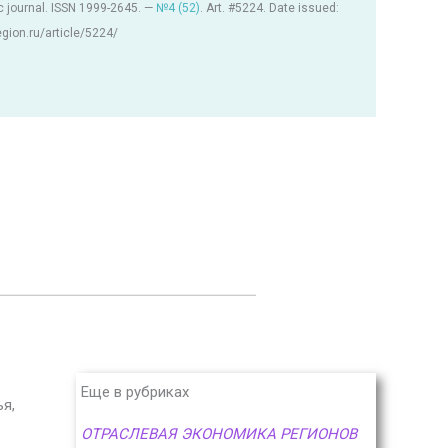
c journal. ISSN 1999-2645. —
№4 (52)
. Art. #5224. Date issued:
region.ru/article/5224/
Еще в рубриках
я,
ОТРАСЛЕВАЯ ЭКОНОМИКА РЕГИОНОВ