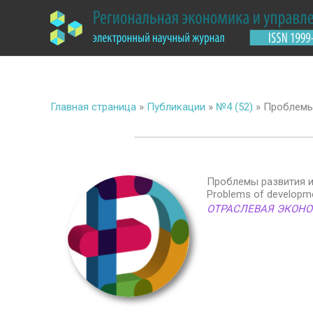
Перейти
к
содержимому
Главная страница
»
Публикации
»
№4 (52)
»
Проблемы
Проблемы развития и
Problems of developme
ОТРАСЛЕВАЯ ЭКОН