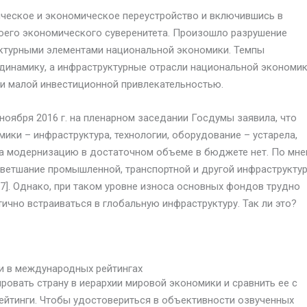
итическое и экономическое переустройство и включившись в
оего экономического суверенитета. Произошло разрушение
ктурными элементами национальной экономики. Темпы
динамику, а инфраструктурные отрасли национальной экономик
и малой инвестиционной привлекательностью.
 ноября 2016 г. на пленарном заседании Госдумы заявила, что
ики – инфраструктура, технологии, оборудование – устарела,
на модернизацию в достаточном объеме в бюджете нет. По мн
е ветшание промышленной, транспортной и другой инфраструкту
[7]. Однако, при таком уровне износа основных фондов трудно
ично встраиваться в глобальную инфраструктуру. Так ли это?
и в международных рейтингах
овать страну в иерархии мировой экономики и сравнить ее с
йтинги. Чтобы удостовериться в объективности озвученных