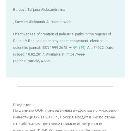
Burceva Tat’jana Aleksandrovna
, Savel’ev Aleksandr Aleksandrovich
Effectiveness of creation of industrial parks in the regions of
Russia// Regional economy and management: electronic
scientific journal. ISSN 1999-2645. —
№1 (49)
. Art. #4922. Date
issued: 18.02.2017. Available at: https://eee-
region.ru/article/4922/
Введение
По данным ООН, приведенным в «Докладе о мировых
инвестициях» за 2015 г., Россия входит в число стран
с наибольшим притоком прямых иностранных
инвестиций (ПИИ). Однако из-за дестабилизации