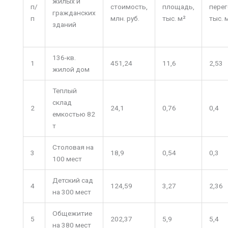
жилых и
п/
стоимость,
площадь,
перег
гражданских
п
млн. руб.
тыс. м²
тыс. 
зданий
136-кв.
1
451,24
11,6
2,53
жилой дом
Теплый
склад
2
24,1
0,76
0,4
емкостью 82
т
Столовая на
3
18,9
0,54
0,3
100 мест
Детский сад
4
124,59
3,27
2,36
на 300 мест
Общежитие
5
202,37
5,9
5,4
на 380 мест