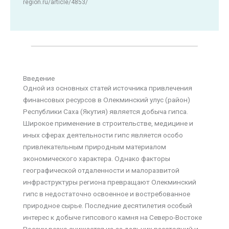
region.ru/article/4853/
Введение
Одной из основных статей источника привлечения
финансовых ресурсов в Олекминский улус (район)
Республики Саха (Якутия) является добыча гипса.
Широкое применение в строительстве, медицине и
иных сферах деятельности гипс является особо
привлекательным природным материалом
экономического характера. Однако факторы
географической отдаленности и малоразвитой
инфраструктуры региона превращают Олекминский
гипс в недостаточно освоенное и востребованное
природное сырье. Последние десятилетия особый
интерес к добыче гипсового камня на Северо-Востоке
России резко снижается из-за дальних расстояний и