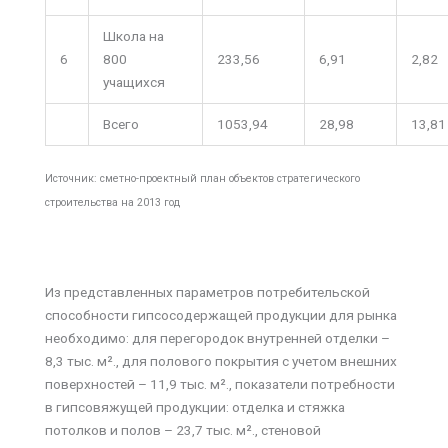
Школа на
6
800
233,56
6,91
2,82
учащихся
Всего
1053,94
28,98
13,81
Источник: сметно-проектный план объектов стратегического
строительства на 2013 год
Из представленных параметров потребительской
способности гипсосодержащей продукции для рынка
необходимо: для перегородок внутренней отделки –
8,3 тыс. м²., для полового покрытия с учетом внешних
поверхностей – 11,9 тыс. м²., показатели потребности
в гипсовяжущей продукции: отделка и стяжка
потолков и полов – 23,7 тыс. м²., стеновой