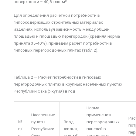
поверхности – 40,8 тыс. м².
Для определения расчетной потребности в
гипсосодержащих строительных материалах
изделиях, используя зависимость между общей
площадью и площадью перегородок (средняя норма
принята 35-40%), приведем расчет потребности в
гипсовых перегородочных плитах (табл.2).
Таблица 2 — Расчет потребности в гипсовых
перегородочных плитах в крупных населенных пунктах
Республики Саха (Якутия) в год
Норма
Населенные
применения
Рас
№
пункты
Ввод
перегородочных
пот
п/
Республики
жилья,
панелей в
пер
п
Саха
тыс. м²
жилищном