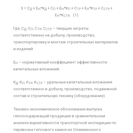
З = С
+ Е
*К
+ С
+ Е
*К
+ С
+ Е
*К
+ С
+
Д
Н
Д
П
Н
П
ТР
Н
ТР
СТР
Е
*К
; (1)
Н
СТР
Где, С
; С
; С
; С
– текущие затраты
Д
П
ТР
СТР
соответственно на добычу, производство,
транспортировку и монтаж строительных материалов
и изделий.
Е
– нормативный коэффициент эффективности
Н
капитальных вложений.
К
; К
; К
; К
– удельные капитальные вложения
Д
П
ТР
СТР
соответственно в добычу, производство, подвижной
состав и строительную технику (оборудование).
Технико-экономическое обоснование выпуска
гипсосодержащей продукции в сравнительном
анализе вариативности транспортной экспедиции по
перевозке гипсового камня из Олекминского