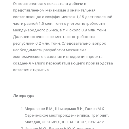
Относительность показателя добычи в
представленном механизме и значительная
составляющая с коэффициентом 1,35 дает полезной
части равной 1,5 млн. тонн с учетом потребности
международного рынка, в т.ч. около 0,9 млн. тонн
Дальневосточного сегмента и потребности
республики 0,2 млн. тонн. Следовательно, вопрос
необходимости разработки механизма
экономического освоения и внедрения проекта
создания малого перерабатывающего производства
остается открытым.
Литература
Мерзляков В.М., Шпикерман В.И., Гагиев М.Х.
Сереченское месторождение гипса. Препринт.
Магадан, СВКНИИ ДВНЦ АН СССР, 1987. 45 с.
Иванов Н.Ю., Багаева Н.Ю. К вопросу о