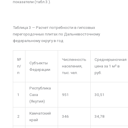
показатели (табл.3.).
Таблица 3 — Расчет потребности в гипсовых
перегородочных плитах по Дальневосточному
федеральному округу в год
№
Численность
Среднерыночная
Субъекты
п/
населения,
цена за 1 м² в
Федерации
п
тыс. чел.
руб.
Республика
1
Саха
951
30,51
(Якутия)
Камчатский
2
346
34,78
край