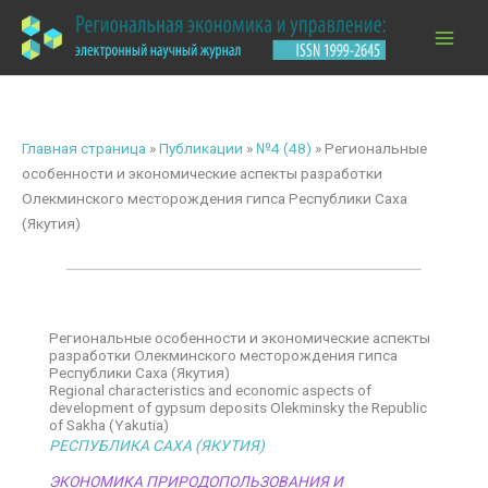
Перейти
к
содержимому
Главная страница
»
Публикации
»
№4 (48)
»
Региональные
особенности и экономические аспекты разработки
Олекминского месторождения гипса Республики Саха
(Якутия)
Региональные особенности и экономические аспекты
разработки Олекминского месторождения гипса
Республики Саха (Якутия)
Regional characteristics and economic aspects of
development of gypsum deposits Olekminsky the Republic
of Sakha (Yakutia)
РЕСПУБЛИКА САХА (ЯКУТИЯ)
ЭКОНОМИКА ПРИРОДОПОЛЬЗОВАНИЯ И