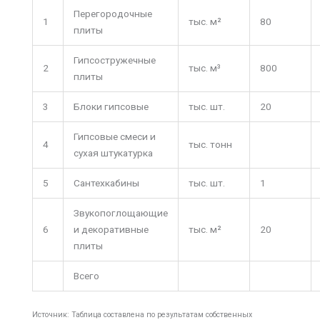
Перегородочные
1
тыс. м²
80
плиты
Гипсостружечные
2
тыс. м³
800
плиты
3
Блоки гипсовые
тыс. шт.
20
Гипсовые смеси и
4
тыс. тонн
сухая штукатурка
5
Сантехкабины
тыс. шт.
1
Звукопоглощающие
6
и декоративные
тыс. м²
20
плиты
Всего
Источник: Таблица составлена по результатам собственных