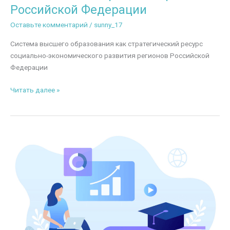
Российской Федерации
Оставьте комментарий
/
sunny_17
Система высшего образования как стратегический ресурс
социально-экономического развития регионов Российской
Федерации
Система
Читать далее »
высшего
образования
как
стратегический
ресурс
социально-
экономического
развития
регионов
Российской
Федерации