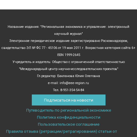
Название издания: "Региональная экономика и управление: электронный
научный журнал"
Электронное периодическое издание зарегистрировано Роскомнадзором,
свидетельство ЭЛ № ФС 77 - 45106 от 19 мая 2011 г. Возрастная категория сайта 6+
ISSN 1999-2645
Учредитель и издатель: Общество с ограниченной ответственностью
"Международный центр научно-исследовательских проектов"
Гл.редактор: Бакланова Юлия Олеговна
e-mail: info@eee-region.ru
Тел. 8-951-354-54-84
Подписаться на новости
Путеводитель по региональной экономике
Политика конфиденциальности
Пользовательское соглашение
Правила отзыва (ретракции/ретрагирования) статьи от