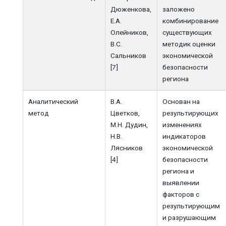
Дюженкова,
заложено
Е.А.
комбинирование
Олейников,
существующих
В.С.
методик оценки
Сальников
экономической
[7]
безопасности
региона
Аналитический
В.А.
Основан на
метод
Цветков,
результирующих
М.Н. Дудин,
изменениях
Н.В.
индикаторов
Лясников
экономической
[4]
безопасности
региона и
выявлении
факторов с
результирующим
и разрушающим