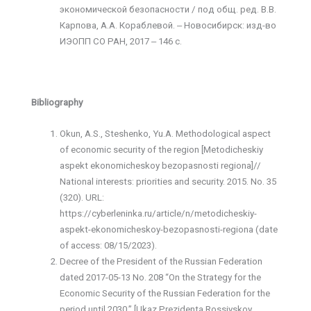
экономической безопасности / под общ. ред. В.В.
Карпова, А.А. Кораблевой. ‒ Новосибирск: изд-во
ИЭОПП СО РАН, 2017 ‒ 146 с.
Bibliography
Okun, A.S., Steshenko, Yu.A. Methodological aspect
of economic security of the region [Metodicheskiy
aspekt ekonomicheskoy bezopasnosti regiona]//
National interests: priorities and security. 2015. No. 35
(320). URL:
https://cyberleninka.ru/article/n/metodicheskiy-
aspekt-ekonomicheskoy-bezopasnosti-regiona (date
of access: 08/15/2023).
Decree of the President of the Russian Federation
dated 2017-05-13 No. 208 “On the Strategy for the
Economic Security of the Russian Federation for the
period until 2030.” [Ukaz Prezidenta Rossiyskoy