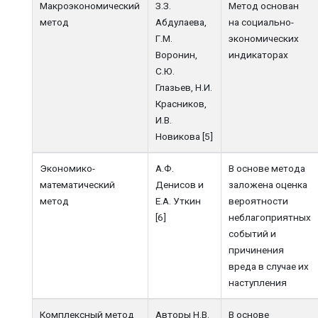
Макроэкономический
З.З.
Метод основан
метод
Абдулаева,
на социально-
Г.М.
экономических
Воронин,
индикаторах
С.Ю.
Глазьев, Н.И.
Красников,
И.В.
Новикова [5]
Экономико-
А.Ф.
В основе метода
математический
Денисов и
заложена оценка
метод
Е.А. Уткин
вероятности
[6]
неблагоприятных
событий и
причинения
вреда в случае их
наступления
Комплексный метод
Авторы Н.В.
В основе