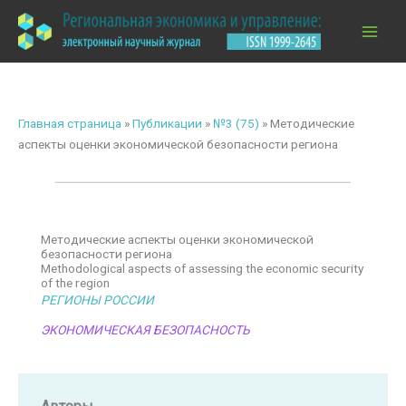
Перейти
к
содержимому
Главная страница
»
Публикации
»
№3 (75)
»
Методические
аспекты оценки экономической безопасности региона
Методические аспекты оценки экономической
безопасности региона
Methodological aspects of assessing the economic security
of the region
РЕГИОНЫ РОССИИ
ЭКОНОМИЧЕСКАЯ БЕЗОПАСНОСТЬ