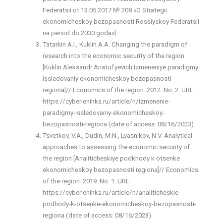
Federatsii ot 13.05.2017 № 208 «O Strategii
ekonomicheskoy bezopasnosti Rossiyskoy Federatsii
na period do 2030 goda»]
Tatarkin A.I., Kuklin A.A. Changing the paradigm of
research into the economic security of the region
[Kuklin Aleksandr Anatol’yevich Izmeneniye paradigmy
issledovaniy ekonomicheskoy bezopasnosti
regiona]// Economics of the region. 2012. No. 2. URL:
https://cyberleninka.ru/article/n/izmenenie-
paradigmy-issledovaniy-ekonomicheskoy-
bezopasnosti-regiona (date of access: 08/16/2023).
Tsvetkov, V.A., Dudin, M.N., Lyasnikov, N.V. Analytical
approaches to assessing the economic security of
the region [Analiticheskiye podkhody k otsenke
ekonomicheskoy bezopasnosti regiona]// Economics
of the region. 2019. No. 1. URL:
https://cyberleninka.ru/article/n/analiticheskie-
podhody-k-otsenke-ekonomicheskoy-bezopasnosti-
regiona (date of access: 08/16/2023).