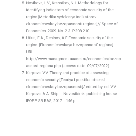
Novikova, I. V., Krasnikov, N. I. Methodology for
identifying indicators of economic security of the
region [Metodika vydeleniya indikatorov
ekonomicheskoy bezopasnosti regiona]// Space of
Economics. 2009. No. 2-3. P.208-210
Utkin, E.A., Denisov, A.F. Economic security of the
region. [Ekonomicheskaya bezopasnost’ regiona].
URL:
http://www.managment.aaanet.ru/economics/bezop
asnost-regiona.php (access date: 09/07/2022).
Karpova, V.V. Theory and practice of assessing
economic security [Teoriya i praktika otsenki
ekonomicheskoy bezopasnosti]/ edited by. ed. V.V.
Karpova, A.A. Ship. ‒ Novosibirsk: publishing house
IEOPP SB RAS, 2017 ‒ 146 p.