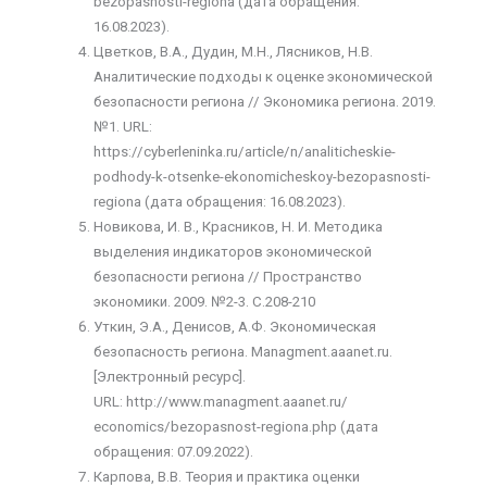
bezopasnosti-regiona (дата обращения:
16.08.2023).
Цветков, В.А., Дудин, М.Н., Лясников, Н.В.
Аналитические подходы к оценке экономической
безопасности региона // Экономика региона. 2019.
№1. URL:
https://cyberleninka.ru/article/n/analiticheskie-
podhody-k-otsenke-ekonomicheskoy-bezopasnosti-
regiona (дата обращения: 16.08.2023).
Новикова, И. В., Красников, Н. И. Методика
выделения индикаторов экономической
безопасности региона // Пространство
экономики. 2009. №2-3. С.208-210
Уткин, Э.А., Денисов, А.Ф. Экономическая
безопасность региона. Managment.aaanet.ru.
[Электронный ресурс].
URL: http://www.managment.aaanet.ru/
economics/bezopasnost-regiona.php (дата
обращения: 07.09.2022).
Карпова, В.В. Теория и практика оценки