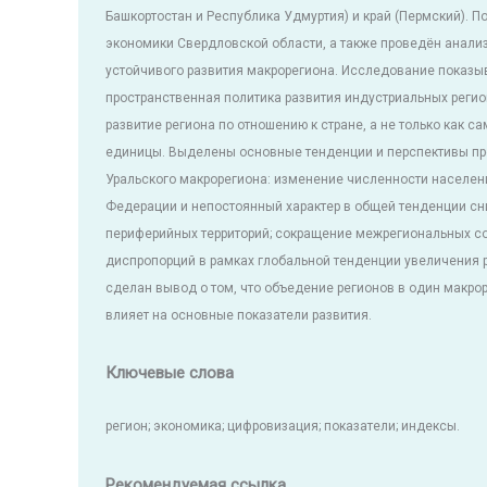
Башкортостан и Республика Удмуртия) и край (Пермский). 
экономики Свердловской области, а также проведён анализ
устойчивого развития макрорегиона. Исследование показы
пространственная политика развития индустриальных реги
развитие региона по отношению к стране, а не только как с
единицы. Выделены основные тенденции и перспективы пр
Уральского макрорегиона: изменение численности населен
Федерации и непостоянный характер в общей тенденции с
периферийных территорий; сокращение межрегиональных с
диспропорций в рамках глобальной тенденции увеличения р
сделан вывод о том, что объедение регионов в один макр
влияет на основные показатели развития.
Ключевые слова
регион; экономика; цифровизация; показатели; индексы.
Рекомендуемая ссылка