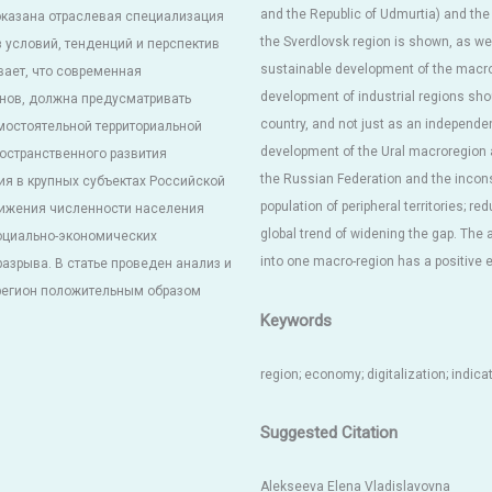
and the Republic of Udmurtia) and the
Показана отраслевая специализация
the Sverdlovsk region is shown, as wel
 условий, тенденций и перспектив
sustainable development of the macror
вает, что современная
development of industrial regions shou
онов, должна предусматривать
country, and not just as an independent
амостоятельной территориальной
development of the Ural macroregion ar
остранственного развития
the Russian Federation and the inconsi
ия в крупных субъектах Российской
population of peripheral territories; re
нижения численности населения
global trend of widening the gap. The 
оциально-экономических
into one macro-region has a positive 
азрыва. В статье проведен анализ и
орегион положительным образом
Keywords
region; economy; digitalization; indica
Suggested Citation
Alekseeva Elena Vladislavovna