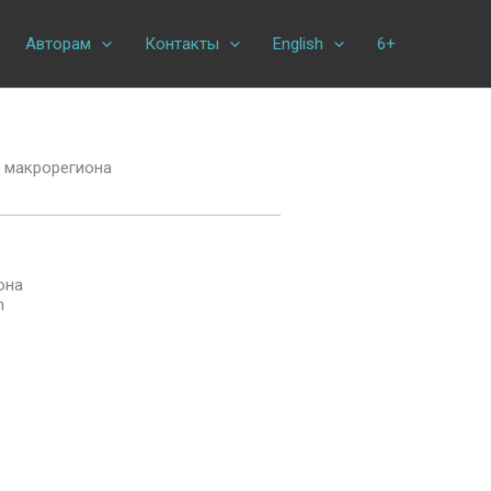
Авторам
Контакты
English
6+
 макрорегиона
она
n