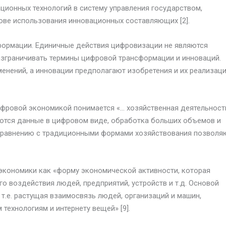
ционных технологий в систему управления государством,
ове использования инновационных составляющих [2].
ормации. Единичные действия цифровизации не являются
зграничивать термины цифровой трансформации и инноваций.
нений, а инновации предполагают изобретения и их реализац
фровой экономикой понимается «… хозяйственная деятельность
тся данные в цифровом виде, обработка больших объемов и
 сравнению с традиционными формами хозяйствования позволя
экономики как «форму экономической активности, которая
о воздействия людей, предприятий, устройств и т.д. Основой
т.е. растущая взаимосвязь людей, организаций и машин,
ехнологиям и интернету вещей» [9].