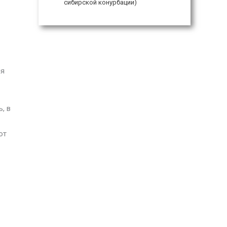
сибирской конурбации)
ия
, в
ют