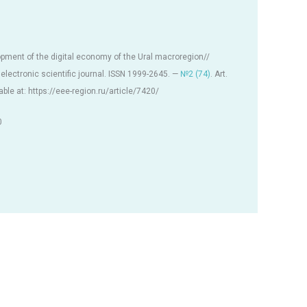
pment of the digital economy of the Ural macroregion//
ctronic scientific journal. ISSN 1999-2645. —
№2 (74)
. Art.
ble at: https://eee-region.ru/article/7420/
0