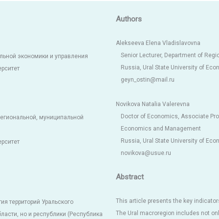
Authors
Alekseeva Elena Vladislavovna
Senior Lecturer, Department of Re
льной экономики и управления
Russia, Ural State University of Ec
ерситет
geyn_ostin@mail.ru
Novikova Natalia Valerevna
Doctor of Economics, Associate Prof
региональной, муниципальной
Economics and Management
Russia, Ural State University of Ec
ерситет
novikova@usue.ru
Abstract
This article presents the key indicator
ия территорий Уральского
The Ural macroregion includes not onl
бласти, но и республики (Республика