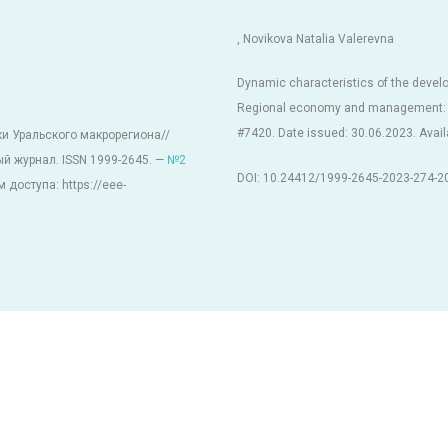
, Novikova Natalia Valerevna
Dynamic characteristics of the develo
Regional economy and management: ele
#7420. Date issued: 30.06.2023. Availa
и Уральского макрорегиона//
й журнал. ISSN 1999-2645. —
№2
DOI: 10.24412/1999-2645-2023-274-2
 доступа: https://eee-