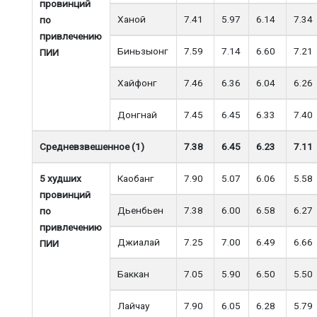
провинций
Ханой
7.41
5.97
6.14
7.34
по
привлечению
Биньзыонг
7.59
7.14
6.60
7.21
ПИИ
Хайфонг
7.46
6.36
6.04
6.26
Донгнай
7.45
6.45
6.33
7.40
Средневзвешенное (1)
7.38
6.45
6.23
7.11
5 худших
Каобанг
7.90
5.07
6.06
5.58
провинций
Дьенбьен
7.38
6.00
6.58
6.27
по
привлечению
Джиалай
7.25
7.00
6.49
6.66
ПИИ
Баккан
7.05
5.90
6.50
5.50
Лайчау
7.90
6.05
6.28
5.79