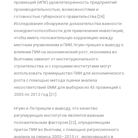
провинций (ИПК) удовлетворенность предприятий
производительностью, возможностями и
готовностью губернского правительства [24].
Исследования обнаружили доказательства важности
конкурентоспособности для привлечения инвестиций,
чтобы иметь положительную корреляцию между
местным управлением и ПИИ, Нгуен пришел к выводу о
влиянии ПИИ на экономический рост, экономика во
Вьетнаме зависит от институционального
строительства; и с хорошими институтами могут
использовать преимущество ПИИ для экономического
роста с помощью метода оценки анализа
несоответствий GMM для выборки из 43 провинций с
2005 по 2012 год [21].
Нгуен и Ле пришли к выводу, что качество
регулирующих институтов является важным
положительным фактором [22], определяющим
приток ПИИ во Вьетнам, с помощью регрессионного
анализа за период 2005–2015 гг., включающего в