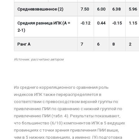
Средневзвешенное (2)
7.50
6.00
6.38
5.96
Средняя разница ИПК (A =
-0.12
0.44
-0.15
1.15
2-1)
Ранг A
7
6
8
2
Источник: рассчитано автором
Из среднего корреляционного сравнения роль
индексов ИПК также перераспределяется в
соответствии с превосходством верхней группы по
привлечению ПИИ по сравнению с нижней группой по
привлечению ПИИ (табл. 4). Результаты показывают,
что большинство (6/10) компонентов ИПК в 5 ведущих
провинциях с точки зрения привлечения ПИИ выше,
чем в 5 нижних провинциях, а именно: (9) подготовка