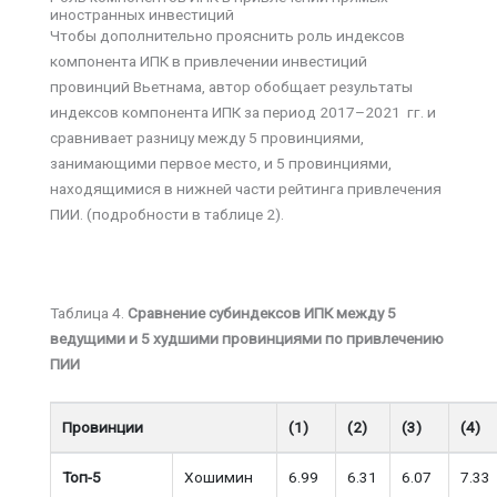
иностранных инвестиций
Чтобы дополнительно прояснить роль индексов
компонента ИПК в привлечении инвестиций
провинций Вьетнама, автор обобщает результаты
индексов компонента ИПК за период 2017–2021 гг. и
сравнивает разницу между 5 провинциями,
занимающими первое место, и 5 провинциями,
находящимися в нижней части рейтинга привлечения
ПИИ. (подробности в таблице 2).
Таблица 4.
Сравнение субиндексов ИПК между 5
ведущими и 5 худшими провинциями по привлечению
ПИИ
Провинции
(1)
(2)
(3)
(4)
Топ-5
Хошимин
6.99
6.31
6.07
7.33