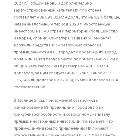
2021 г.), общий вновь и дополнительно
зарегистрированный капитал ПИИ по стране
составляет 408 093,02 млн долл., что на 0,2% больше,
чем за аналогичный период 2020 г. Иностранные
инвесторы из 140 стран и территорий (большинство
из Кореи, Японии, Сингапура, Тайваня и Гонконга)
вложили средства в 19 различных отраслей
промышленности в 63 городах и провинциях. Город
Хошимин занял первое место по привлечению ПИИ с
общим капиталом ПИИ в размере 49 470,30 млн
долларов, за ним следует Бинь Зыонг, Ханой с 37
176,14 млн долларов и 37 034,75 млн долларов США
соответственно.
В Таблице 2 (см. Приложение) статистика и
ранжирование 63 провинций и городов по их
конкурентоспособности и совокупному капиталу
прямых иностранных инвестиций показывает, что
провинции-лидеры по привлечению ПИИ имеют
относительно высокие рейтинги ИПК. Этим отчасти