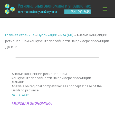
Перейти
к
содержимому
Главная страница
»
Публикации
»
№4 (68)
»
Анализ концепций
региональной конкурентоспособности на примере провинции
Дананг
Анализ концепций региональной
конкурентоспособности на примере провинции
Дананг
Analysis on regional competitiveness concepts: case of the
Da Nang province
ВЬЕТНАМ
МИРОВАЯ ЭКОНОМИКА