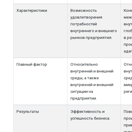
Характеристики
Возможность
Кон
удовлетворения
меж
потребностей
вну
внутреннего и внешнего
гло
рынков предприятия.
в ре
про
ада
Главный фактор
Относительно
Отн
внутренней и внешней
вну
среды, а также
сред
внутренней и внешней
мик
ситуации на
реги
предприятии.
Результаты
Эффективность и
Пов
успешность бизнеса.
про
при
инв