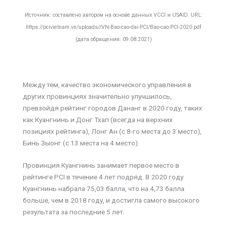
Источник: составлено автором на основе данных VCCI и USAID. URL:
https://pcivietnam.vn/uploads//VN-Bao-cao-dai-PCI/Bao-cao-PCI-2020.pdf
(дата обращения: 09.08.2021)
Между тем, качество экономического управления в
других провинциях значительно улучшилось,
превзойдя рейтинг городов Дананг в 2020 году, таких
как Куангнинь и Донг Тхап (всегда на верхних
позициях рейтинга), Лонг Ан (с 8-го места до 3 место),
Бинь Зыонг (с 13 места на 4 место).
Провинция Куангнинь занимает первое место в
рейтинге PCI в течение 4 лет подряд. В 2020 году
Куангнинь набрала 75,03 балла, что на 4,73 балла
больше, чем в 2018 году, и достигла самого высокого
результата за последние 5 лет.