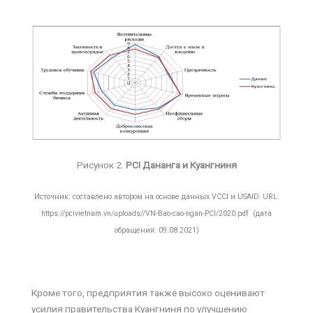
Рисунок 2.
PCI Дананга и Куангниня
Источник: составлено автором на основе данных VCCI и USAID. URL:
https://pcivietnam.vn/uploads//VN-Bao-cao-ngan-PCI/2020.pdf (дата
обращения: 09.08.2021)
Кроме того, предприятия также высоко оценивают
усилия правительства Куангниня по улучшению