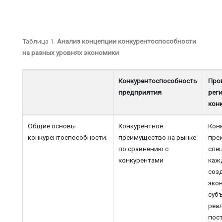
Таблица 1.
Анализ концепции конкурентоспособности
на разных уровнях экономики
Конкурентоспособность
Про
предприятия
рег
кон
Общие основы
Конкурентное
Кон
конкурентоспособности.
преимущество на рынке
пре
по сравнению с
спе
конкурентами
каж
соз
эко
суб
реа
пос