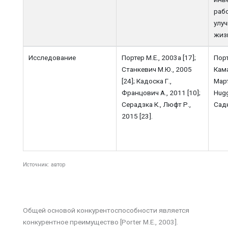
раб
улу
жиз
Исследование
Портер М.Е., 2003а [17];
Порт
Станкевич М.Ю., 2005
Кама
[24]; Кадоска Г.,
Март
Францович А., 2011 [10];
Hugg
Серадзка К., Люфт Р.,
Садк
2015 [23].
Источник: автор
Общей основой конкурентоспособности является
конкурентное преимущество [Porter M.E., 2003].