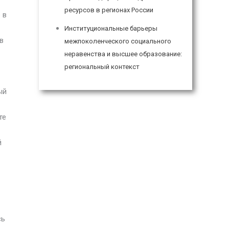
ресурсов в регионах России
 в
Институциональные барьеры
в
межпоколенческого социального
неравенства и высшее образование:
региональный контекст
ый
те
й
сь