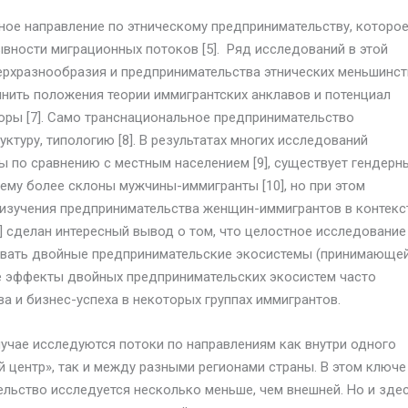
ое направление по этническому предпринимательству, которое
вности миграционных потоков [5]. Ряд исследований в этой
ерхразнообразия и предпринимательства этнических меньшинст
инить положения теории иммигрантских анклавов и потенциал
ры [7]. Само транснациональное предпринимательство
уктуру, типологию [8]. В результатах многих исследований
ы по сравнению с местным населением [9], существует гендерн
ему более склоны мужчины-иммигранты [10], но при этом
изучения предпринимательства женщин-иммигрантов в контекс
2] сделан интересный вывод о том, что целостное исследование
ывать двойные предпринимательские экосистемы (принимающе
е эффекты двойных предпринимательских экосистем часто
а и бизнес-успеха в некоторых группах иммигрантов.
случае исследуются потоки по направлениям как внутри одного
й центр», так и между разными регионами страны. В этом ключе
ельство исследуется несколько меньше, чем внешней. Но и зде