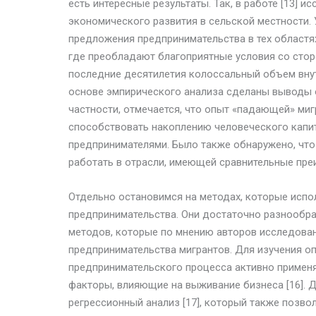
есть интересные результаты. Так, в работе [13] и
экономического развития в сельской местности. 
предложения предпринимательства в тех областях
где преобладают благоприятные условия со стор
последние десятилетия колоссальный объем внут
основе эмпирического анализа сделаны выводы о
частности, отмечается, что опыт «падающей» ми
способствовать накоплению человеческого капи
предпринимателями. Было также обнаружено, чт
работать в отрасли, имеющей сравнительные преи
Отдельно остановимся на методах, которые испо
предпринимательства. Они достаточно разнообраз
методов, которые по мнению авторов исследова
предпринимательства мигрантов. Для изучения о
предпринимательского процесса активно применя
факторы, влияющие на выживание бизнеса [16]. 
регрессионный анализ [17], который также позво