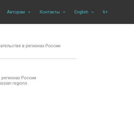
Авторам
Контакты
English
6+
ательстве в регионах России
 регионах России
ussian regions