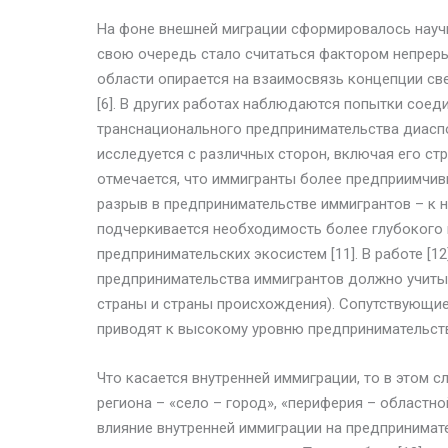
На фоне внешней миграции сформировалось научн
свою очередь стало считаться фактором непреры
области опирается на взаимосвязь концепции св
[6]. В других работах наблюдаются попытки соед
транснационального предпринимательства диаспо
исследуется с различных сторон, включая его стр
отмечается, что иммигранты более предприимчив
разрыв в предпринимательстве иммигрантов – к н
подчеркивается необходимость более глубокого 
предпринимательских экосистем [11]. В работе [1
предпринимательства иммигрантов должно учит
страны и страны происхождения). Сопутствующи
приводят к высокому уровню предпринимательств
Что касается внутренней иммиграции, то в этом 
региона – «село – город», «периферия – областно
влияние внутренней иммиграции на предпринимат