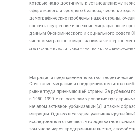
которые надо достигнуть к установленному перио
сфере малого и среднего бизнеса, число которых
демографические проблемы нашей страны, очевид
вносить внутренние и внешние миграционные проц
данным Экономического и социального совета ОН
числом мигрантов в мире, занимая четвертое мес
стран с самым высоким числом мигрантов в мире // https://www.ko
Миграция и предпринимательство: теоретический
Сочетание миграции и предпринимательства наибо
рынке труда принимающей страны. За рубежом п
в 1980-1990-е гг., хотя само развитие предприним
началом активной урбанизации [3], и таким образ
миграции. Однако и сегодня, учитывая крупнейши
исследователи отмечают, что адекватное пониман
том числе через предпринимательство, способст