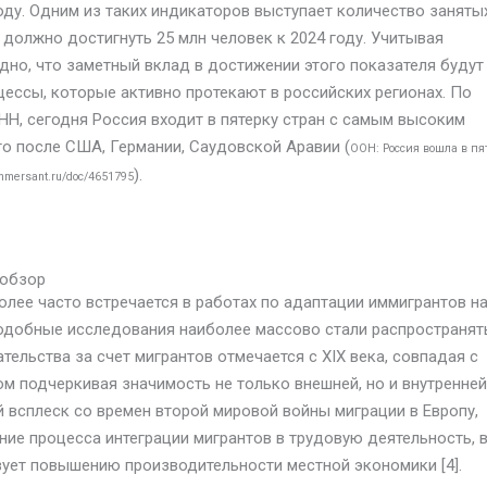
ду. Одним из таких индикаторов выступает количество заняты
 должно достигнуть 25 млн человек к 2024 году. Учитывая
но, что заметный вклад в достижении этого показателя будут
ессы, которые активно протекают в российских регионах. По
Н, сегодня Россия входит в пятерку стран с самым высоким
то после США, Германии, Саудовской Аравии (
ООН: Россия вошла в пя
).
mmersant.ru/doc/4651795
 обзор
лее часто встречается в работах по адаптации иммигрантов н
одобные исследования наиболее массово стали распространят
ательства за счет мигрантов отмечается с XIX века, совпадая с
ом подчеркивая значимость не только внешней, но и внутренней
й всплеск со времен второй мировой войны миграции в Европу,
ие процесса интеграции мигрантов в трудовую деятельность, 
вует повышению производительности местной экономики [4].