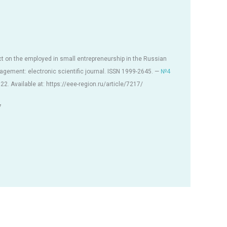
 on the employed in small entrepreneurship in the Russian
ement: electronic scientific journal. ISSN 1999-2645. —
№4
22. Available at: https://eee-region.ru/article/7217/
7