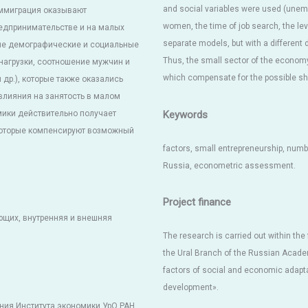
and social variables were used (unem
иммиграция оказывают
women, the time of job search, the leve
едпринимательстве и на малых
separate models, but with a different
ые демографические и социальные
Thus, the small sector of the econom
нагрузки, соотношение мужчин и
which compensate for the possible short
 др.), которые также оказались
влияния на занятость в малом
Keywords
мики действительно получает
которые компенсируют возможный
factors, small entrepreneurship, numb
Russia, econometric assessment.
Project finance
ющих, внутренняя и внешняя
The research is carried out within the
the Ural Branch of the Russian Acade
factors of social and economic adaptat
development».
ния Института экономики УрО РАН