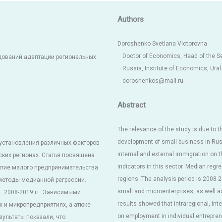
Authors
Doroshenko Svetlana Viсtorovna
Doctor of Economics, Head of the S
дований адаптации региональных
Russia, Institute of Economics, Ur
doroshenkos@mail.ru
Abstract
The relevance of the study is due to t
development of small business in Russ
установления различных факторов
internal and external immigration on
ких регионах. Статья посвящена
indicators in this sector. Median re
итие малого предпринимательства
regions. The analysis period is 2008-
 методы медианной регрессии.
small and microenterprises, as well a
– 2008-2019 гг. Зависимыми
results showed that intraregional, int
 и микропредприятиях, а аткже
on employment in individual entrepren
ультаты показали, что