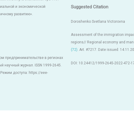
Suggested Citation
циальной и экономической
мичному развитию».
Doroshenko Svetlana Viсtorovna
Assessment of the immigration impact
regions// Regional economy and manag
(72)
. Art. #7217. Date issued: 14.11.20
ом предпринимательстве в регионах
DOI: 10.24412/1999-2645-2022-472-1
й научный журнал. ISSN 1999-2645.
 Режим доступа: https://eee-