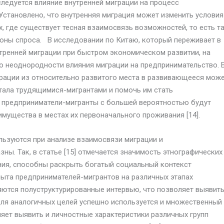
сследуется влияние внутренней миграции на процесс
Установлено, что внутренняя миграция может изменить условия
, где существует тесная взаимосвязь возможностей, то есть та
оны спроса. В исследовании по Китаю, который переживает в
ренней миграции при быстром экономическом развитии, на
 неоднородности влияния миграции на предпринимательство. 
грации из относительно развитого места в развивающееся мож
тала трудящимися-мигрантами и помочь им стать
о предприниматели-мигранты с большей вероятностью будут
мущества в местах их первоначального проживания [14].
льзуются при анализе взаимосвязи миграции и
ны. Так, в статье [15] отмечается значимость этнографических
ния, способны раскрыть богатый социальный контекст
пыта предпринимателей-мигрантов на различных этапах
ются полуструктурированные интервью, что позволяет выявит
Для аналогичных целей успешно используется и множественный
ляет выявить и личностные характеристики различных групп