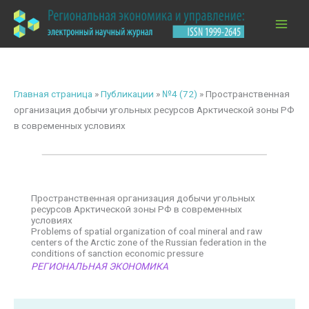
Перейти
к
содержимому
Главная страница
»
Публикации
»
№4 (72)
»
Пространственная
организация добычи угольных ресурсов Арктической зоны РФ
в современных условиях
Пространственная организация добычи угольных
ресурсов Арктической зоны РФ в современных
условиях
Problems of spatial organization of coal mineral and raw
centers of the Arctic zone of the Russian federation in the
conditions of sanction economic pressure
РЕГИОНАЛЬНАЯ ЭКОНОМИКА