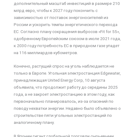
дополнительный масштаб инвестиций в размере 210
млрд евро, чтобы к 2027 году покончить с
зависимостью от поставок энергоносителей из
России и ускорить темпы энергетического перехода
ЕС. Согласно плану сокращения выбросов «Fit for 55»,
одобренному Европейским союзом в июле 2021 года,
к 2030 году потребность ЕС в природном газе упадет
на 116 миллиардов кубометров.
Конечно, растущий спрос на уголь наблюдается не
только в Европе. Угольная электростанция Edgewater,
принадлежащая United Energy Corp, 10 августа
объявила, что продолжит работу до середины 2025
года, а не закроет электростанцию в этом году, как
первоначально планировалось, из-за опасений по
поводу нехватки энергии. Недавно было объявлено о
строительстве пяти угольных электростанций по
аналогичному плану.
В Японии гигант глобальной торговли сырьевыми