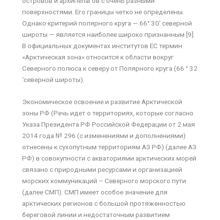
островов и архипелагов с очень разными
поверхностями. Его границы четко не определены.
Однако критерий полярного круга — 66° 30′ северной
широты — является наиболее широко признанным [9].
В официальных документах институтов ЕС термин
«Арктическая зона» относится к области вокруг
Северного полюса к северу от Полярного круга (66 ° 32
‘северной широты).
Экономическое освоение и развитие Арктической
зоны РФ (Речь идет о территориях, которые согласно
Указа Президента РФ Российской Федерации от 2 мая
2014 года № 296 (с изменениями и дополнениями)
отнесены к сухопутным территориям АЗ РФ) (далее АЗ
РФ) в совокупности с акваториями арктических морей
связано с природными ресурсами и организацией
морских коммуникаций – Северного морского пути
(далее СМП). СМП имеет особое значение для
арктических регионов с большой протяженностью
береговой линии и недостаточным развитием