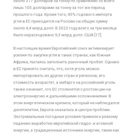
около 317 долларов за тонну по сравнению со всего
лишь 105 долларами за тонну за тот же период
прошлого года. Кроме того, 45% годового импорта
угля в ЕС приходится на Россию на общую сумму
около 4,4 млрд долл. В 2022 году всего за три месяца
было израсходовано 9,3 млрд долл. США [17].
В настоящее время Европейский союз активизирует
усилия по закупке угля в таких странах, как Южная
Африка, пытаясь заполнить рыночный пробел. Однако
в ЕС принято считать, что, хотя уголь можно
импортировать из других стран и регионов, его
стоимость возрастет, а эмбарго на российский уголь
также означает, что ЕС столкнется с ростом цен на
электроэнергию и дальнейшими осложнениями. В
этом энергетическом кризисе, который не наблюдался
десятилетия, Европа оказалась в центре проблем.
Экстремальные погодные условия привели к резкому
падению выработки европейской гидро- и атомной
энергии, а традиционные источники энергии, такие как