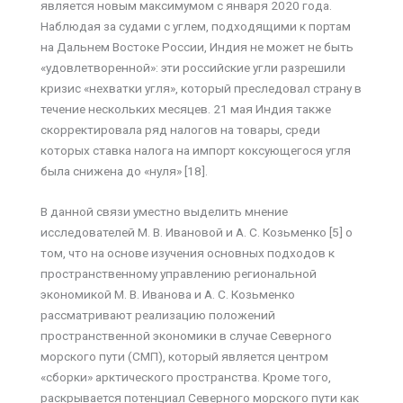
является новым максимумом с января 2020 года.
Наблюдая за судами с углем, подходящими к портам
на Дальнем Востоке России, Индия не может не быть
«удовлетворенной»: эти российские угли разрешили
кризис «нехватки угля», который преследовал страну в
течение нескольких месяцев. 21 мая Индия также
скорректировала ряд налогов на товары, среди
которых ставка налога на импорт коксующегося угля
была снижена до «нуля» [18].
В данной связи уместно выделить мнение
исследователей М. В. Ивановой и А. С. Козьменко [5] о
том, что на основе изучения основных подходов к
пространственному управлению региональной
экономикой М. В. Иванова и А. С. Козьменко
рассматривают реализацию положений
пространственной экономики в случае Северного
морского пути (СМП), который является центром
«сборки» арктического пространства. Кроме того,
раскрывается потенциал Северного морского пути как