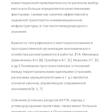
инвестиционной привлекательности регионов выбор
места все больше определяется качественными
факторами, такими как наличие эффективной и
надежной транспортно-коммуникационной
инфраструктуры, в том числе международного
значения.
Важность географического месторасположения и
пространственной организации экономического
хозяйства рассматривается в работах [П.А. Минакира,
Демьяненко А.Н. [8], Гранберга А.Г. [3], Ивашова Л.Г. [6]
и др.] Понимание пространственных отношений
между территориальными единицами (странами,
регионами, муниципалитетами и т. д.) является
основой законов, управляющих современной
экономикой [4, 5, 7].
Освоение угольных ресурсов АЗ РФ, наряду с
углеводородными проектами, также имеет большое
значение, что отражено в Программе развития