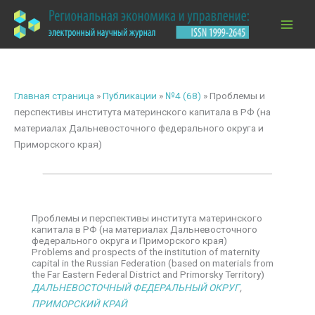
Перейти
к
содержимому
Главная страница
»
Публикации
»
№4 (68)
»
Проблемы и
перспективы института материнского капитала в РФ (на
материалах Дальневосточного федерального округа и
Приморского края)
Проблемы и перспективы института материнского
капитала в РФ (на материалах Дальневосточного
федерального округа и Приморского края)
Problems and prospects of the institution of maternity
capital in the Russian Federation (based on materials from
the Far Eastern Federal District and Primorsky Territory)
ДАЛЬНЕВОСТОЧНЫЙ ФЕДЕРАЛЬНЫЙ ОКРУГ
,
ПРИМОРСКИЙ КРАЙ