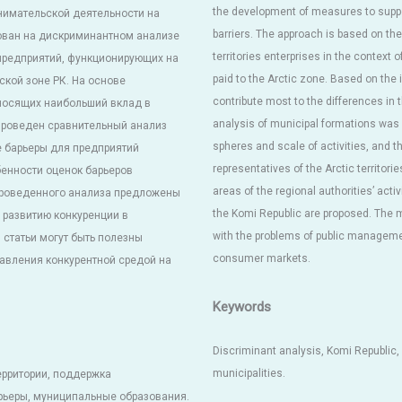
the development of measures to suppo
нимательской деятельности на
barriers. The approach is based on the
ован на дискриминантном анализе
territories enterprises in the context of
предприятий, функционирующих на
paid to the Arctic zone. Based on the i
ской зоне РК. На основе
contribute most to the differences in
носящих наибольший вклад в
analysis of municipal formations was ca
проведен сравнительный анализ
spheres and scale of activities, and th
 барьеры для предприятий
representatives of the Arctic territorie
енности оценок барьеров
areas of the regional authorities’ acti
 проведенного анализа предложены
the Komi Republic are proposed. The ma
 развитию конкуренции в
with the problems of public managemen
статьи могут быть полезны
consumer markets.
вления конкурентной средой на
Keywords
Discriminant analysis, Komi Republic, A
municipalities.
ерритории, поддержка
рьеры, муниципальные образования.