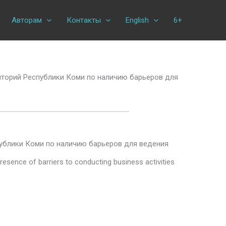
Авторам
Контакты
English
6+
торий Республики Коми по наличию барьеров для
ублики Коми по наличию барьеров для ведения
 presence of barriers to conducting business activities