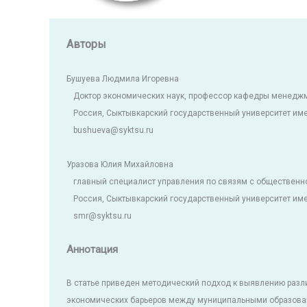
Авторы
Бушуева Людмила Игоревна
Доктор экономических наук, профессор кафедры менеджм
Россия, Сыктывкарский государственный университет им
bushueva@syktsu.ru
Уразова Юлия Михайловна
главный специалист управления по связям с общественн
Россия, Сыктывкарский государственный университет им
smr@syktsu.ru
Аннотация
В статье приведен методический подход к выявлению разл
экономических барьеров между муниципальными образован