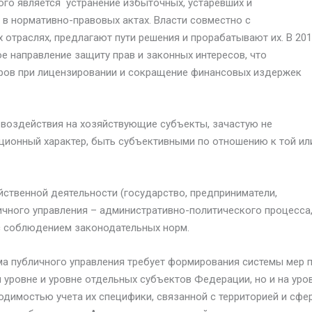
ого является устранение избыточных, устаревших и
 в нормативно-правовых актах. Власти совместно с
отраслях, предлагают пути решения и прорабатывают их. В 20
ое направление защиту прав и законных интересов, что
ров при лицензировании и сокращение финансовых издержек
и воздействия на хозяйствующие субъекты, зачастую не
ционный характер, быть субъективными по отношению к той ил
йственной деятельности (государство, предприниматели,
ичного управления – административно-политического процесса
с соблюдением законодательных норм.
а публичного управления требует формирования системы мер 
уровне и уровне отдельных субъектов Федерации, но и на уро
одимостью учета их специфики, связанной с территорией и сфе