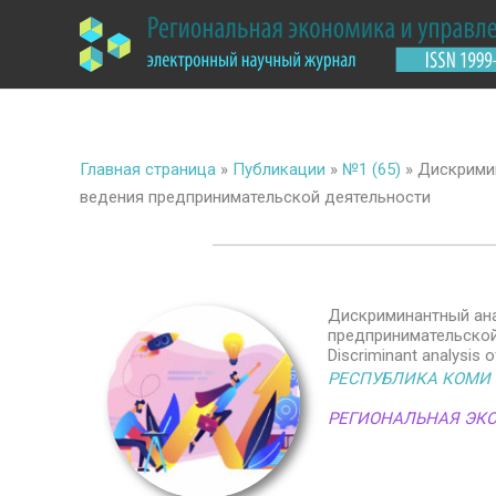
Перейти
к
содержимому
Главная страница
»
Публикации
»
№1 (65)
»
Дискримин
ведения предпринимательской деятельности
Дискриминантный ана
предпринимательской
Discriminant analysis o
РЕСПУБЛИКА КОМИ
РЕГИОНАЛЬНАЯ ЭК