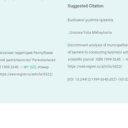
Suggested Citation
Bushueva Lyudmila Igorevna
, Urazova Yulia Mikhaylovna
Discriminant analysis of municipalities
of barriers to conducting business a
ических территорий Республики
scientific journal. ISSN 1999-2645. —
№
ой деятельности// Региональная
https://eee-region.ru/article/6522/
N 1999-2645. —
№1 (65)
. Номер
tps://eee-region.ru/article/6522/
DOI: 10.24412/1999-2645-2021-165-2