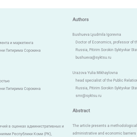
Authors
Bushueva Lyudmila Igorevna
Doctor of Economics, professor of
ента и маркетинга
Russia, Pitirim Sorokin Syktyvkar Sta
ени Питирима Сорокина
bushueva@syktsu.ru
Urazova Yulia Mikhaylovna
head specialist of the Public Relat
остью
Russia, Pitirim Sorokin Syktyvkar Sta
ени Питирима Сорокина
smr@syktsu.ru
Abstract
The article presents a methodological
ичий в оценках административных и
administrative and economic barriers 
иями Республики Коми (РК),