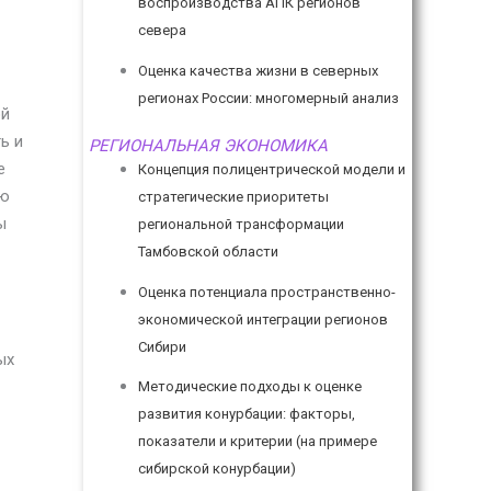
воспроизводства АПК регионов
севера
Оценка качества жизни в северных
регионах России: многомерный анализ
ой
ь и
РЕГИОНАЛЬНАЯ ЭКОНОМИКА
е
Концепция полицентрической модели и
ую
стратегические приоритеты
ы
региональной трансформации
Тамбовской области
Оценка потенциала пространственно-
экономической интеграции регионов
Сибири
ых
Методические подходы к оценке
развития конурбации: факторы,
показатели и критерии (на примере
сибирской конурбации)