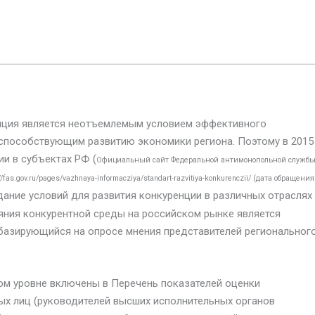
нция является неотъемлемым условием эффективного
пособствующим развитию экономики региона. Поэтому в 2015 
и в субъектах РФ (
Официальный сайт Федеральной антимонопольной служб
s.gov.ru/pages/vazhnaya-informacziya/standart-razvitiya-konkurenczii/ (дата обращения
дание условий для развития конкуренции в различных отраслях
яния конкурентной среды на российском рынке является
базирующийся на опросе мнения представителей региональног
ом уровне включены в Перечень показателей оценки
х лиц (руководителей высших исполнительных органов