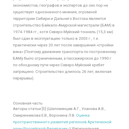
экономистов, географов и экспертов до сих пор не
существует однозначного мнения, огромной
территории Сибири и Дальнего Востока является
строительство Байкало-Амурской магистрали (БАМ) в
1974-1984 гг., хотя Северо-Муйский тоннель (15,3 км)
был сдан в эксплуатацию только в 2003 г., т.е.
практически через 20 лет после завершения «стройки
века» (Поэтому движение транспорта по построенному
БАМу было ограниченным, а пассажирское до 1990 г.
по обходному пути через Северо-Муйский хребет
запрещено. Строительство длилось 26 лет, включая
перерывы).
Основная часть
Авторы статьи [5] (Шеломенцев А.Г., Уханова А.В.,
Смиренникова Е.В., Воронина Л.В.
Оценка
пространственного развития регионов Арктической
зоны Российской Федерации
// Региональная