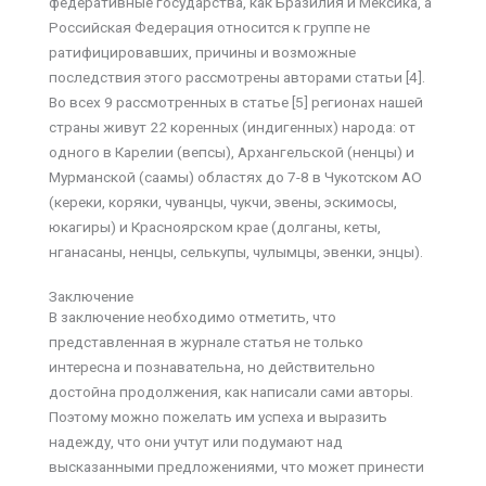
федеративные государства, как Бразилия и Мексика, а
Российская Федерация относится к группе не
ратифицировавших, причины и возможные
последствия этого рассмотрены авторами статьи [4].
Во всех 9 рассмотренных в статье [5] регионах нашей
страны живут 22 коренных (индигенных) народа: от
одного в Карелии (вепсы), Архангельской (ненцы) и
Мурманской (саамы) областях до 7-8 в Чукотском АО
(кереки, коряки, чуванцы, чукчи, эвены, эскимосы,
юкагиры) и Красноярском крае (долганы, кеты,
нганасаны, ненцы, селькупы, чулымцы, эвенки, энцы).
Заключение
В заключение необходимо отметить, что
представленная в журнале статья не только
интересна и познавательна, но действительно
достойна продолжения, как написали сами авторы.
Поэтому можно пожелать им успеха и выразить
надежду, что они учтут или подумают над
высказанными предложениями, что может принести