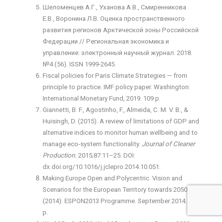
Шеломенцев А.Г., Уханова А.В., Смиренникова
Е.В., Воронина Л.В. Оценка пространственного
развития регионов Арктической зоны Российской
Федерации // Региональная экономика и
управление: электронный научный журнал. 2018.
№4 (56). ISSN 1999-2645.
Fiscal policies for Paris Climate Strategies — from
principle to practice. IMF policy paper. Washington:
International Monetary Fund, 2019. 109 p.
Giannetti, B. F., Agostinho, F., Almeida, C. M. V. B., &
Huisingh, D. (2015). A review of limitations of GDP and
alternative indices to monitor human wellbeing and to
manage eco-system functionality.
Journal of Cleaner
Production.
2015;87:11–25. DOI:
dx.doi.org/10.1016/j.jclepro.2014.10.051.
Making Europe Open and Polycentric. Vision and
Scenarios for the European Territory towards 2050.
(2014). ESPON2013 Programme. September 2014. 30
р.