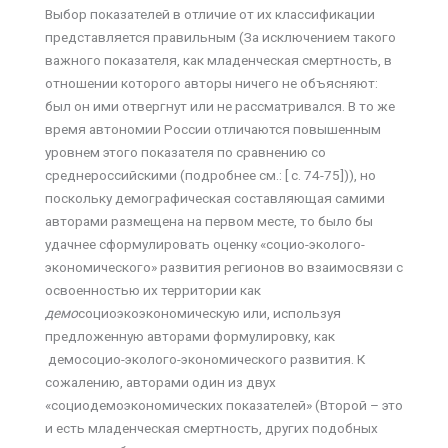
Выбор показателей в отличие от их классификации
представляется правильным (За исключением такого
важного показателя, как младенческая смертность, в
отношении которого авторы ничего не объясняют:
был он ими отвергнут или не рассматривался. В то же
время автономии России отличаются повышенным
уровнем этого показателя по сравнению со
среднероссийскими (подробнее см.: [ c. 74-75])), но
поскольку демографическая составляющая самими
авторами размещена на первом месте, то было бы
удачнее сформулировать оценку «социо-эколого-
экономического» развития регионов во взаимосвязи с
освоенностью их территории как
демо
социоэкоэкономическую или, используя
предложенную авторами формулировку, как
демосоцио-эколого-экономического развития. К
сожалению, авторами один из двух
«социодемоэкономических показателей» (Второй – это
и есть младенческая смертность, других подобных