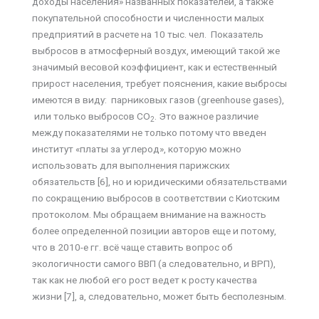
доходы населения» названных показателей, а также
покупательной способности и численности малых
предприятий в расчете на 10 тыс. чел. Показатель
выбросов в атмосферный воздух, имеющий такой же
значимый весовой коэффициент, как и естественный
прирост населения, требует пояснения, какие выбросы
имеются в виду: парниковых газов (greenhouse gases),
или только выбросов CO
. Это важное различие
2
между показателями не только потому что введен
институт «платы за углерод», которую можно
использовать для выполнения парижских
обязательств [6], но и юридическими обязательствами
по сокращению выбросов в соответствии с Киотским
протоколом. Мы обращаем внимание на важность
более определенной позиции авторов еще и потому,
что в 2010-е гг. всё чаще ставить вопрос об
экологичности самого ВВП (а следовательно, и ВРП),
так как не любой его рост ведет к росту качества
жизни [7], а, следовательно, может быть бесполезным.