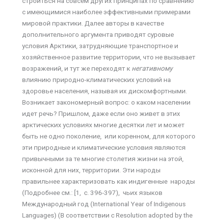
строиться на совсем других принципах по сравнению
с имеющимися наиболее эффективными примерами
мировой практики. Далее авторы в качестве
дополнительного аргумента приводят суровые
условия Арктики, затрудняющие транспортное и
хозяйственное развитие территории, что не вызывает
возражений, и тут же переходят к
негативному
влиянию природно-климатических условий на
здоровье населения, называя их дискомфортными.
Возникает закономерный вопрос: о каком населении
идет речь? Пришлом, даже если оно живет в этих
арктических условиях многие десятки лет и может
быть не одно поколение, или коренном, для которого
эти природные и климатические условия являются
привычными за те многие столетия жизни на этой,
исконной для них, территории. Эти народы
правильнее характеризовать как индигенные народы
(Подробнее см.: [1, с. 396-397), чьих языков
Международный год (International Year of Indigenous
Languages) (В соответствии с Resolution adopted by the