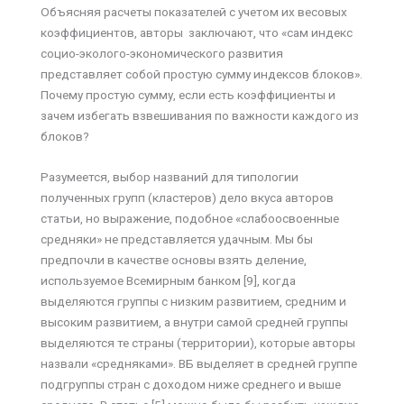
Объясняя расчеты показателей с учетом их весовых
коэффициентов, авторы заключают, что «сам индекс
социо-эколого-экономического развития
представляет собой простую сумму индексов блоков».
Почему простую сумму, если есть коэффициенты и
зачем избегать взвешивания по важности каждого из
блоков?
Разумеется, выбор названий для типологии
полученных групп (кластеров) дело вкуса авторов
статьи, но выражение, подобное «слабоосвоенные
средняки» не представляется удачным. Мы бы
предпочли в качестве основы взять деление,
используемое Всемирным банком [9], когда
выделяются группы с низким развитием, средним и
высоким развитием, а внутри самой средней группы
выделяются те страны (территории), которые авторы
назвали «средняками». ВБ выделяет в средней группе
подгруппы стран с доходом ниже среднего и выше