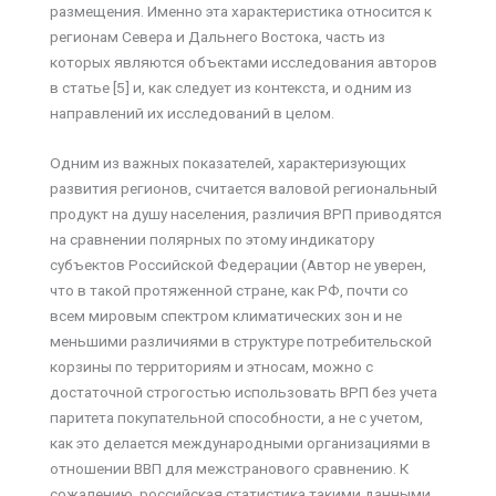
размещения. Именно эта характеристика относится к
регионам Севера и Дальнего Востока, часть из
которых являются объектами исследования авторов
в статье [5] и, как следует из контекста, и одним из
направлений их исследований в целом.
Одним из важных показателей, характеризующих
развития регионов, считается валовой региональный
продукт на душу населения, различия ВРП приводятся
на сравнении полярных по этому индикатору
субъектов Российской Федерации (Автор не уверен,
что в такой протяженной стране, как РФ, почти со
всем мировым спектром климатических зон и не
меньшими различиями в структуре потребительской
корзины по территориям и этносам, можно с
достаточной строгостью использовать ВРП без учета
паритета покупательной способности, а не с учетом,
как это делается международными организациями в
отношении ВВП для межстранового сравнению. К
сожалению, российская статистика такими данными