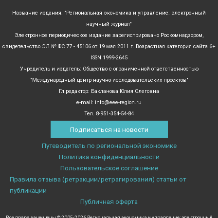
Название издания: "Региональная экономика и управление: электронный
научный журнал"
Электронное периодическое издание зарегистрировано Роскомнадзором,
свидетельство ЭЛ № ФС 77 - 45106 от 19 мая 2011 г. Возрастная категория сайта 6+
ISSN 1999-2645
Учредитель и издатель: Общество с ограниченной ответственностью
"Международный центр научно-исследовательских проектов"
Гл.редактор: Бакланова Юлия Олеговна
e-mail: info@eee-region.ru
Тел. 8-951-354-54-84
Подписаться на новости
Путеводитель по региональной экономике
Политика конфиденциальности
Пользовательское соглашение
Правила отзыва (ретракции/ретрагирования) статьи от
публикации
Публичная оферта
Все права защищены © 2005-2026 Региональная экономика и управление: электронный