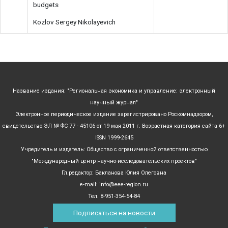
budgets
Kozlov Sergey Nikolayevich
Название издания: "Региональная экономика и управление: электронный
научный журнал"
Электронное периодическое издание зарегистрировано Роскомнадзором,
свидетельство ЭЛ № ФС 77 - 45106 от 19 мая 2011 г. Возрастная категория сайта 6+
ISSN 1999-2645
Учредитель и издатель: Общество с ограниченной ответственностью
"Международный центр научно-исследовательских проектов"
Гл.редактор: Бакланова Юлия Олеговна
e-mail: info@eee-region.ru
Тел. 8-951-354-54-84
Подписаться на новости