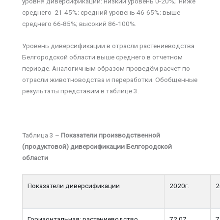
уровня диверсификации: низкий уровень 0-20%; ниже
среднего 21-45%; средний уровень 46-65%; выше
среднего 66-85%; высокий 86-100%.
Уровень диверсификации в отрасли растениеводства
Белгородской области выше среднего в отчетном
периоде. Аналогичным образом проведём расчет по
отрасли животноводства и переработки. Обобщенные
результаты представим в таблице 3.
Таблица 3 –
Показатели производственной
(продуктовой) диверсификации Белгородской
области
Показатели диверсификации
2020г.
2
Горизонтальная: растениеводство
72,07
7