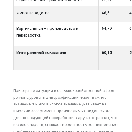
животноводство
46,6
4
Вертикальная – производство и
64,79
6
переработка
Интегральный показатель
60,15
5
При оценке ситуации в сельскохозяйственной сфере
региона уровень диверсификации имеет важное
значение, т.к. его высокое значение указывает на
широкий ассортимент производимых видов сырья
для последующей переработки в других отраслях, что,
в свою очередь, снижает вероятность возникновения
проблем со снижением уровня продовольственной