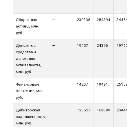
Оборотные
—
230336
284394
3445
активы, млн.
руб.
Денежные
—
19457
24396
1975
средства и
денежные
эквиваленты,
млн. руб.
Финансовые
14257
19491
2615
вложения, млн.
руб.
Дебиторская
—
128627
163399
2044
задолженность,
млн. руб.