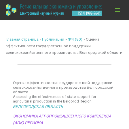
Перейти
к
содержимому
Главная страница
»
Публикации
»
№4 (80)
»
Оценка
эффективности государственной поддержки
сельскохозяйственного производства Белгородской области
Оценка эффективности государственной поддержки
сельскохозяйственного производства Белгородской
области
Assessing the effectiveness of state support for
agricultural production in the Belgorod Region
БЕЛГОРОДСКАЯ ОБЛАСТЬ
ЭКОНОМИКА АГРОПРОМЫШЛЕННОГО КОМПЛЕКСА
(АПК) РЕГИОНА