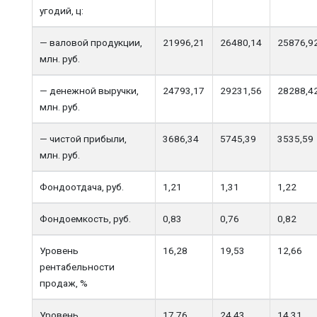
угодий, ц:
— валовой продукции,
21996,21
26480,14
25876,9
млн. руб.
— денежной выручки,
24793,17
29231,56
28288,4
млн. руб.
— чистой прибыли,
3686,34
5745,39
3535,59
млн. руб.
Фондоотдача, руб.
1,21
1,31
1,22
Фондоемкость, руб.
0,83
0,76
0,82
Уровень
16,28
19,53
12,66
рентабельности
продаж, %
Уровень
17,76
24,43
14,31