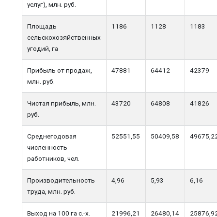
услуг), млн. руб.
Площадь
1186
1128
1183
сельскохозяйственных
угодий, га
Прибыль от продаж,
47881
64412
42379
млн. руб.
Чистая прибыль, млн.
43720
64808
41826
руб.
Среднегодовая
52551,55
50409,58
49675,2
численность
работников, чел.
Производительность
4,96
5,93
6,16
труда, млн. руб.
Выход на 100 га с.-х.
21996,21
26480,14
25876,9