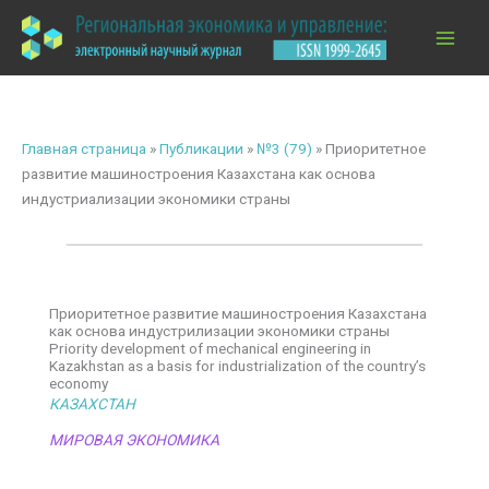
Перейти
к
содержимому
Главная страница
»
Публикации
»
№3 (79)
»
Приоритетное
развитие машиностроения Казахстана как основа
индустриализации экономики страны
Приоритетное развитие машиностроения Казахстана
как основа индустрилизации экономики страны
Priority development of mechanical engineering in
Kazakhstan as a basis for industrialization of the country’s
economy
КАЗАХСТАН
МИРОВАЯ ЭКОНОМИКА