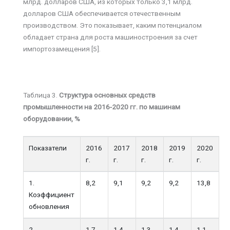
млрд. долларов США, из которых только 3,1 млрд.
долларов США обеспечивается отечественным
производством. Это показывает, каким потенциалом
обладает страна для роста машиностроения за счет
импортозамещения [5].
Таблица 3.
Структура основных средств
промышленности на 2016-2020 гг. по машинам
оборудовании, %
Показатели
2016
2017
2018
2019
2020
г.
г.
г.
г.
г.
1.
8,2
9,1
9,2
9,2
13,8
Коэффициент
обновления
2.
1,7
1,4
1,3
1,4
1,1