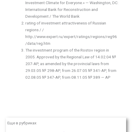
Investment Climate
for Everyone
.»
— Washington
, DC:
International Bank for
Reconstruction and
Development
/ The World Bank
rating
of investment attractiveness of
Russian
regions
/ /
http://www.expert.ru/expert/ratings/regions/reg96
/data/reg.htm
The investment program
of the Rostov
region
in
2005
.
Approved by
the Regional
Law of
14.02.04 №
207-
AP,
as amended by the
provincial
laws from
29.03.05 №
298-
AP, from
26.07.05 №
341-
AP, from
02.08.05 №
347-
AP, from
08.11.05 №
389 —
AP
Еще в рубриках