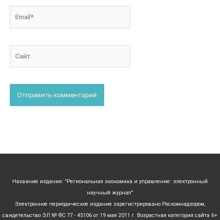
Email*
Сайт
Название издания: "Региональная экономика и управление: электронный
научный журнал"
Электронное периодическое издание зарегистрировано Роскомнадзором,
свидетельство ЭЛ № ФС 77 - 45106 от 19 мая 2011 г. Возрастная категория сайта 6+