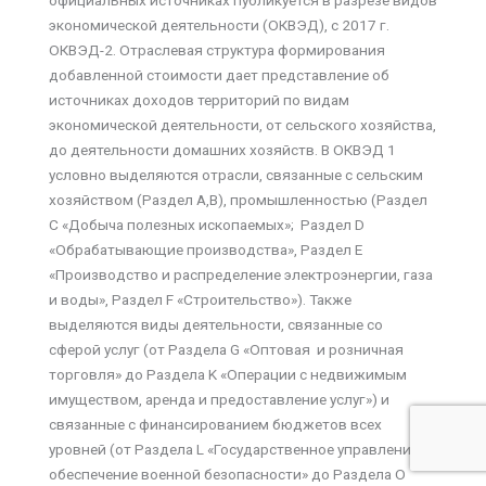
официальных источниках публикуется в разрезе видов
экономической деятельности (ОКВЭД), с 2017 г.
ОКВЭД-2. Отраслевая структура формирования
добавленной стоимости дает представление об
источниках доходов территорий по видам
экономической деятельности, от сельского хозяйства,
до деятельности домашних хозяйств. В ОКВЭД 1
условно выделяются отрасли, связанные с сельским
хозяйством (Раздел А,В), промышленностью (Раздел
C «Добыча полезных ископаемых»; Раздел D
«Обрабатывающие производства», Раздел E
«Производство и распределение электроэнергии, газа
и воды», Раздел F «Строительство»). Также
выделяются виды деятельности, связанные со
сферой услуг (от Раздела G «Оптовая и розничная
торговля» до Раздела K «Операции с недвижимым
имуществом, аренда и предоставление услуг») и
связанные с финансированием бюджетов всех
уровней (от Раздела L «Государственное управление и
обеспечение военной безопасности» до Раздела О