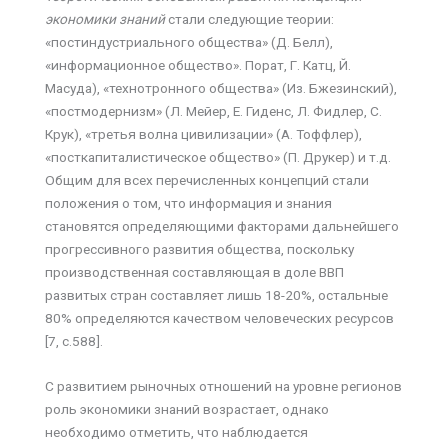
экономики знаний
стали следующие теории:
«постиндустриального общества» (Д. Белл),
«информационное общество». Порат, Г. Катц, Й.
Масуда), «технотронного общества» (Из. Бжезинский),
«постмодернизм» (Л. Мейер, Е. Гиденс, Л. Фидлер, С.
Крук), «третья волна цивилизации» (А. Тоффлер),
«посткапиталистическое общество» (П. Друкер) и т.д.
Общим для всех перечисленных концепций стали
положения о том, что информация и знания
становятся определяющими факторами дальнейшего
прогрессивного развития общества, поскольку
производственная составляющая в доле ВВП
развитых стран составляет лишь 18-20%, остальные
80% определяются качеством человеческих ресурсов
[7, с.588].
С развитием рыночных отношений на уровне регионов
роль экономики знаний возрастает, однако
необходимо отметить, что наблюдается