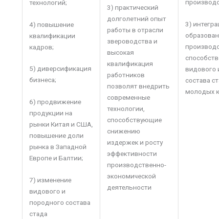
производс
технологий;
3) практический
долголетний опыт
3) интегра
4) повышение
работы в отрасли
образован
квалификации
звероводства и
производс
кадров;
высокая
способств
квалификация
5) диверсификация
видового 
работников
бизнеса;
состава с
позволят внедрить
молодых 
современные
6) продвижение
технологии,
продукции на
способствующие
рынки Китая и США,
снижению
повышение доли
издержек и росту
рынка в Западной
эффективности
Европе и Балтии;
производственно-
экономической
7) изменение
деятельности
видового и
породного состава
стада