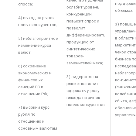
качество пушнины
поддержки
спроса;
ослабит уровень
объемах;
конкуренции,
4) выход на рынок
повысит спрос и
3) повыше
новых конкурентов;
позволит
управленч
дифференцировать
в области
5) неблагоприятное
продукцию от
маркетинг
изменение курса
синтетических
чекой стр
валют;
товаров-
бизнеса п
заменителей меха;
6) сохранение
исследов
экономических и
неблагопр
3) лидерство на
финансовых
конъюнкт
рынке позволит
санкций ЕС в
(снижение
сдержать угрозу
отношении РФ;
колебания
выхода на рынок
сбыта, де
новых конкурентов.
7) высокий курс
обосновы
рубля по
управленч
отношению к
основным валютам