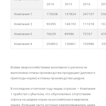
2014
2015
2016
20
Компания 1
175658
157824
247107
35
Компания 2
93495
146192
111018
13
Компания 3
76629
89986
75767
47
Компания 4
254832
126861
130986
-3
Всеми зверохозяйствами эксклавного региона не
выполнены планы производства продукции (делового
приплода норки) и планы производства шкурок.
В последнее отчетном году лидер отрасли — Компания
1 сработал с убытком, что обусловлено отсутствием
спроса на шкурки норки на российском и мировом
рынке, большая часть которых реализовывалась ниже