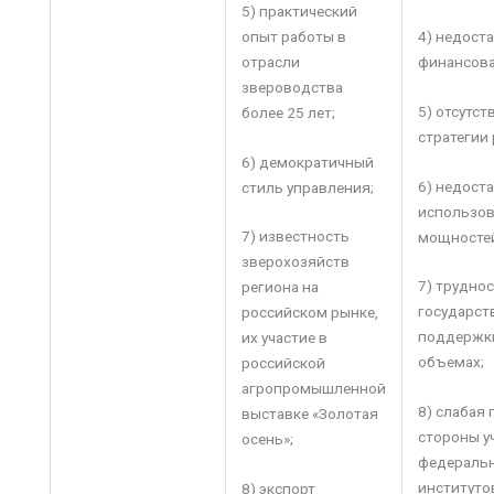
5) практический
опыт работы в
4) недост
отрасли
финансова
звероводства
5) отсутст
более 25 лет;
стратегии 
6) демократичный
6) недост
стиль управления;
использо
7) известность
мощностей
зверохозяйств
7) трудно
региона на
государст
российском рынке,
поддержки
их участие в
объемах;
российской
агропромышленной
8) слабая
выставке «Золотая
стороны у
осень»;
федеральн
институто
8) экспорт