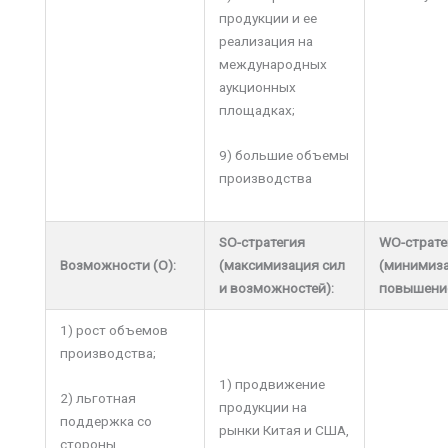
продукции и ее
реализация на
международных
аукционных
площадках;
9) большие объемы
производства
SO
-стратегия
WO
-страт
Возможности
(O)
:
(максимизация сил
(минимиза
и возможностей):
повышение
1) рост объемов
производства;
1) продвижение
2) льготная
продукции на
поддержка со
рынки Китая и США,
стороны