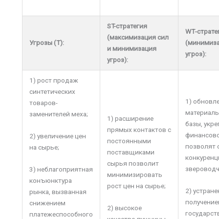
ST
-стратегия
W
Т-страте
(максимизация сил
Угрозы
(T)
:
(минимиза
и минимизация
угроз):
угроз):
1) рост продаж
синтетических
1) обновл
товаров-
материаль
заменителей меха;
1) расширение
базы, укр
прямых контактов с
финансово
2) увеличение цен
постоянными
позволят 
на сырье;
поставщиками
конкуренц
сырья позволит
звероводч
3) неблагоприятная
минимизировать
конъюнктура
рост цен на сырье;
2) устране
рынка, вызванная
получение
снижением
2) высокое
государст
платежеспособного