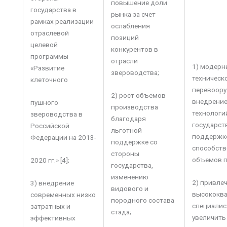
повышение доли
государства в
рынка за счет
рамках реализации
ослабления
отраслевой
позиций
целевой
конкурентов в
программы
отрасли
1) модерн
«Развитие
звероводства;
техническ
клеточного
перевоору
2) рост объемов
внедрение
пушного
производства
технологи
звероводства в
благодаря
государст
Российской
льготной
поддержке
Федерации на 2013-
поддержке со
способств
стороны
объемов п
2020 гг.» [4];
государства,
изменению
2) привле
3) внедрение
видового и
высококв
современных низко
породного состава
специалис
затратных и
стада;
увеличить
эффективных