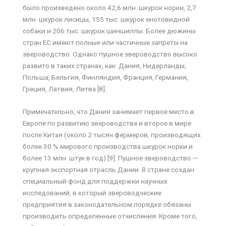
было произведено около 42,6 млн. шкурок норки, 2,7
млн. шкурок лисицы, 155 тыс. шкурок енотовидной
собаки и 206 тыс. шкурок шиншиллы. Более дюжины
стран ЕС имеют полные или частичные запреты на
звероводство. Однако пушное звероводство высоко
развито в таких странах, как: Дания, Нидерланды,
Польша, Бельгия, Финляндия, Франция, Германия,
Греция, Латвия, Литва [8].
Примечательно, что Дания занимает первое место в
Европе по развитию звероводства и второе в мире
после Китая (около 2 тысяч фермеров, производящих
более 30 % мирового производства шкурок норки и
более 13 млн. штук в год) [9]. Пушное звероводство —
крупная экспортная отрасль Дании. В стране создан
специальный фонд для поддержки научных
исследований, в который звероводческие
предприятия в законодательном порядке обязаны
производить определенные отчисления. Кроме того,